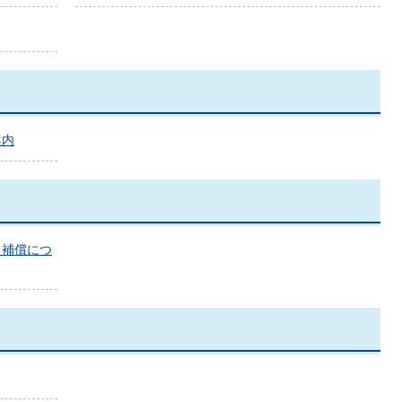
案内
災補償につ