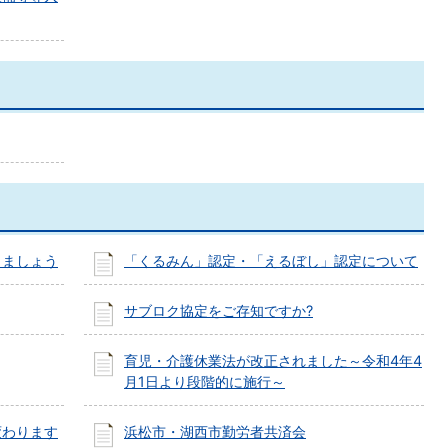
しましょう
「くるみん」認定・「えるぼし」認定について
サブロク協定をご存知ですか?
育児・介護休業法が改正されました～令和4年4
月1日より段階的に施行～
変わります
浜松市・湖西市勤労者共済会