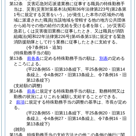
第12条
災害応急対応派遣業務に従事する職員の特殊勤務手
当は、災害
(災害対策基本法
(昭和36年法律第223号)
第2条第
1号に規定する災害をいう。)
が発生した本市の区域外の地
域に派遣された職員
(当該地域を管轄する他の地方公共団体
から給与その他の給付の支給を受ける者を除く。)
が災害応
急若しくは災害復旧業務に従事したとき、又は職員が消防
組織法
(昭和22年法律第226号)
第45条第1項に規定する緊急
消防援助隊として行う業務に従事したときに支給する。
(令7条例16・追加)
(特殊勤務手当の額)
第13条
前各条
に定める特殊勤務手当の額は、
別表
の定める
ところによる。
(平22条例55・旧第10条繰下、平25条例20・旧第14
条繰上、令4条例27・旧第13条繰上、令7条例16・旧
第12条繰下)
(支給額の調整)
第14条
前条
に規定する特殊勤務手当の額は、勤務時間又は
勤務の状況によりこれを減額し支給することができる。
2
前項
に規定する特殊勤務手当の調整の基準は、市長が定め
る。
(平22条例55・旧第11条繰下、平25条例20・旧第15
条繰上、令4条例27・旧第14条繰上、令7条例16・旧
第13条繰下)
(雑則)
第15条
特殊勤務手当の支給方法その他この条例の施行に関