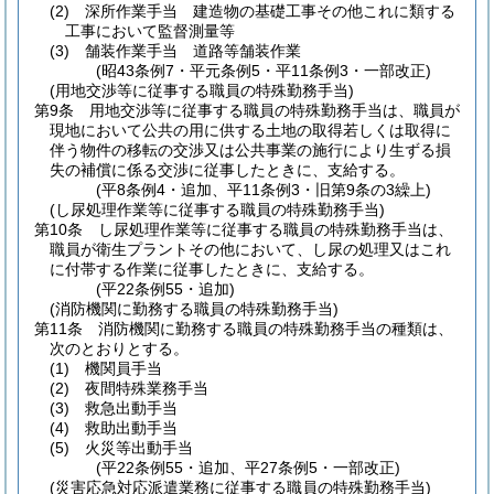
(2)
深所作業手当 建造物の基礎工事その他これに類する
工事において監督測量等
(3)
舗装作業手当 道路等舗装作業
(昭43条例7・平元条例5・平11条例3・一部改正)
(用地交渉等に従事する職員の特殊勤務手当)
第9条
用地交渉等に従事する職員の特殊勤務手当は、職員が
現地において公共の用に供する土地の取得若しくは取得に
伴う物件の移転の交渉又は公共事業の施行により生ずる損
失の補償に係る交渉に従事したときに、支給する。
(平8条例4・追加、平11条例3・旧第9条の3繰上)
(し尿処理作業等に従事する職員の特殊勤務手当)
第10条
し尿処理作業等に従事する職員の特殊勤務手当は、
職員が衛生プラントその他において、し尿の処理又はこれ
に付帯する作業に従事したときに、支給する。
(平22条例55・追加)
(消防機関に勤務する職員の特殊勤務手当)
第11条
消防機関に勤務する職員の特殊勤務手当の種類は、
次のとおりとする。
(1)
機関員手当
(2)
夜間特殊業務手当
(3)
救急出動手当
(4)
救助出動手当
(5)
火災等出動手当
(平22条例55・追加、平27条例5・一部改正)
(災害応急対応派遣業務に従事する職員の特殊勤務手当)