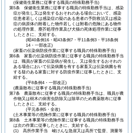
(保健衛生業務に従事する職員の特殊勤務手当)
第5条
保健衛生業務に従事する職員の特殊勤務手当は、感染
症が発生し又は発生するおそれのある場合において、感染
症患者若しくは感染症の疑のある患者の予防救治又は感染
症の病原体の附着した物件若しくは附着の危険にある物件
の処理作業、塵芥処理作業及び犬猫の死体処理作業に従事
したときに、支給する。
(昭40条例16・昭43条例7・平11条例3・平18条例
14・一部改正)
(家畜の伝染病防疫作業に従事する職員の特殊勤務手当)
第6条
家畜の伝染病防疫作業に従事する職員の特殊勤務手当
は、職員が家畜の伝染病が発生し、又は発生するおそれの
ある場合において伝染病菌を有する家畜又は伝染病菌を有
する疑のある家畜に対する防疫作業に従事したときに、支
給する。
(平8条例4・一部改正)
(農薬散布に従事する職員の特殊勤務手当)
第7条
農薬散布に従事する職員の特殊勤務手当は、職員が農
作物又は樹木の病害虫防除又は除草のため農薬散布に従事
したときに、支給する。
(平元条例5・全改)
(土木事業等の危険作業に従事する職員の特殊勤務手当)
第8条
土木事業等の危険作業に従事する職員の特殊勤務手当
は次の作業に従事したときに、支給する。
(1)
高所作業手当 峻けんな急崖又は高所で監督、測量等