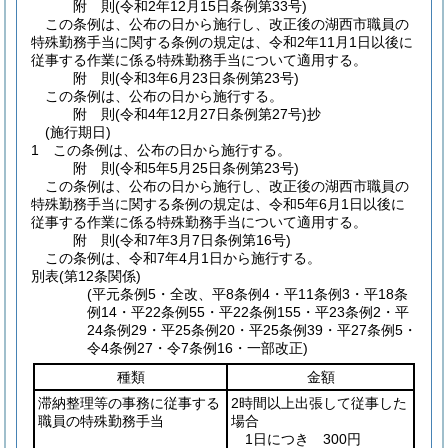
附
則
(令和2年12月15日
条例第33号)
この条例は、公布の日から施行し、改正後の湖西市職員の
特殊勤務手当に関する条例の規定は、令和2年11月1日以後に
従事する作業に係る特殊勤務手当について適用する。
附
則
(令和3年6月23日
条例第23号)
この条例は、公布の日から施行する。
附
則
(令和4年12月27日
条例第27号)
抄
(施行期日)
1
この条例は、公布の日から施行する。
附
則
(令和5年5月25日
条例第23号)
この条例は、公布の日から施行し、改正後の湖西市職員の
特殊勤務手当に関する条例の規定は、令和5年6月1日以後に
従事する作業に係る特殊勤務手当について適用する。
附
則
(令和7年3月7日
条例第16号)
この条例は、令和7年4月1日から施行する。
別表
(第12条関係)
(平元条例5・全改、平8条例4・平11条例3・平18条
例14・平22条例55・平22条例155・平23条例2・平
24条例29・平25条例20・平25条例39・平27条例5・
令4条例27・令7条例16・一部改正)
種類
金額
滞納整理等の事務に従事する
2時間以上出張して従事した
職員の特殊勤務手当
場合
1日につき 300円