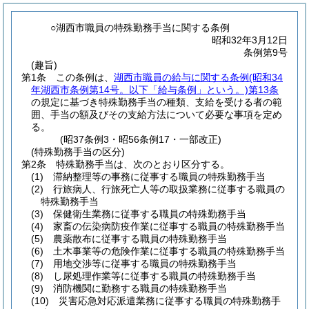
○湖西市職員の特殊勤務手当に関する条例
昭和32年3月12日
条例第9号
(趣旨)
第1条
この条例は、
湖西市職員の給与に関する条例
(昭和34
年湖西市条例第14号。以下「給与条例」という。)
第13条
の規定に基づき特殊勤務手当の種類、支給を受ける者の範
囲、手当の額及びその支給方法について必要な事項を定め
る。
(昭37条例3・昭56条例17・一部改正)
(特殊勤務手当の区分)
第2条
特殊勤務手当は、次のとおり区分する。
(1)
滞納整理等の事務に従事する職員の特殊勤務手当
(2)
行旅病人、行旅死亡人等の取扱業務に従事する職員の
特殊勤務手当
(3)
保健衛生業務に従事する職員の特殊勤務手当
(4)
家畜の伝染病防疫作業に従事する職員の特殊勤務手当
(5)
農薬散布に従事する職員の特殊勤務手当
(6)
土木事業等の危険作業に従事する職員の特殊勤務手当
(7)
用地交渉等に従事する職員の特殊勤務手当
(8)
し尿処理作業等に従事する職員の特殊勤務手当
(9)
消防機関に勤務する職員の特殊勤務手当
(10)
災害応急対応派遣業務に従事する職員の特殊勤務手