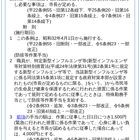
し必要な事項は、市長が定める。
(平22条例55・旧第12条繰下、平25条例20・旧第16
条繰上、令4条例27・旧第15条繰上、令7条例16・旧
第14条繰下)
附
則
(施行期日)
1
この条例は、昭和32年4月1日から施行する。
(平22条例55・旧附則・一部改正、令5条例23・一部
改正)
(防疫等作業手当)
2
職員が、特定新型インフルエンザ等
(新型インフルエンザ
等対策特別措置法
(平成24年法律第31号)
第2条第1号に規定
する新型インフルエンザ等で、当該新型インフルエンザ等
に係る同法第15条第1項に規定する政府対策本部が設置さ
れたもの
(市長が定めるものに限る。)
をいう。)
から市民等
の生命及び健康を保護するために行われた措置に係る作業
であって規則で定めるものに従事したときは、特殊勤務手
当として防疫等作業手当を支給する。
(令2条例33・追加、令3条例23・一部改正、令5条例
23・旧第4項繰上・一部改正)
3
前項
の手当の額は、作業に従事した日1日につき1,500円
(緊急に行われた措置に係る作業であって、心身に著しい負
担を与えると市長が認めるものに従事した場合にあって
は、4,000円)
とする。
(令2条例33・追加、令5条例23・旧第5項繰上・一部