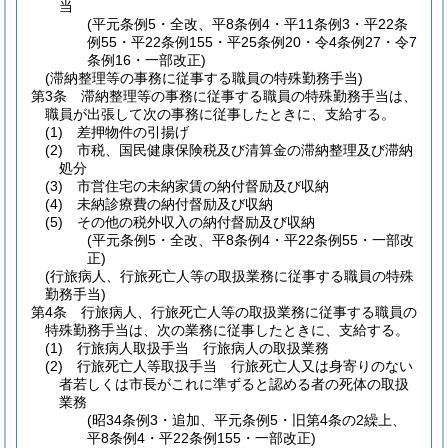
当
(平元条例5・全改、平8条例4・平11条例3・平22条
例55・平22条例155・平25条例20・令4条例27・令7
条例16・一部改正)
(滞納整理等の事務に従事する職員の特殊勤務手当)
第3条
滞納整理等の事務に従事する職員の特殊勤務手当は、
職員が出張して次の事務に従事したときに、支給する。
(1)
差押物件の引揚げ
(2)
市税、国民健康保険税及び清算金の滞納整理及び滞納
処分
(3)
市営住宅の未納家賃の納付督励及び収納
(4)
未納診療費の納付督励及び収納
(5)
その他の税外収入の納付督励及び収納
(平元条例5・全改、平8条例4・平22条例55・一部改
正)
(行旅病人、行旅死亡人等の取扱業務に従事する職員の特殊
勤務手当)
第4条
行旅病人、行旅死亡人等の取扱業務に従事する職員の
特殊勤務手当は、次の業務に従事したときに、支給する。
(1)
行旅病人取扱手当 行旅病人の取扱業務
(2)
行旅死亡人等取扱手当 行旅死亡人又は身寄りのない
者若しくは市長がこれに準ずると認める者の死体の取扱
業務
(昭34条例3・追加、平元条例5・旧第4条の2繰上、
平8条例4・平22条例155・一部改正)