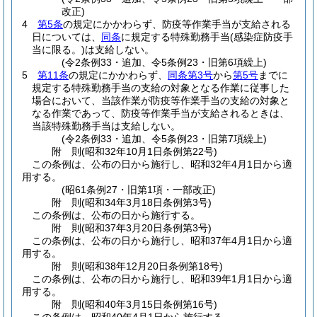
改正)
4
第5条
の規定にかかわらず、防疫等作業手当が支給される
日については、
同条
に規定する特殊勤務手当
(感染症防疫手
当に限る。)
は支給しない。
(令2条例33・追加、令5条例23・旧第6項繰上)
5
第11条
の規定にかかわらず、
同条第3号
から
第5号
までに
規定する特殊勤務手当の支給の対象となる作業に従事した
場合において、当該作業が防疫等作業手当の支給の対象と
なる作業であって、防疫等作業手当が支給されるときは、
当該特殊勤務手当は支給しない。
(令2条例33・追加、令5条例23・旧第7項繰上)
附
則
(昭和32年10月1日
条例第22号)
この条例は、公布の日から施行し、昭和32年4月1日から適
用する。
(昭61条例27・旧第1項・一部改正)
附
則
(昭和34年3月18日
条例第3号)
この条例は、公布の日から施行する。
附
則
(昭和37年3月20日
条例第3号)
この条例は、公布の日から施行し、昭和37年4月1日から適
用する。
附
則
(昭和38年12月20日
条例第18号)
この条例は、公布の日から施行し、昭和39年1月1日から適
用する。
附
則
(昭和40年3月15日
条例第16号)