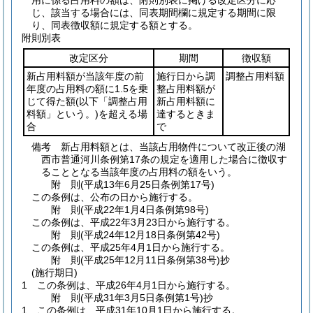
用に係る占用料の額は、附則別表に掲げる改定区分に応
じ、該当する場合には、同表期間欄に規定する期間に限
り、同表徴収額に規定する額とする。
附則別表
改定区分
期間
徴収額
新占用料額が当該年度の前
施行日から調
調整占用料額
年度の占用料の額に1.5を乗
整占用料額が
じて得た額
(以下「調整占用
新占用料額に
料額」という。)
を超える場
達するときま
合
で
備考 新占用料額とは、当該占用物件について改正後の湖
西市普通河川条例第17条の規定を適用した場合に徴収す
ることとなる当該年度の占用料の額をいう。
附
則
(平成13年6月25日
条例第17号)
この条例は、公布の日から施行する。
附
則
(平成22年1月4日
条例第98号)
この条例は、平成22年3月23日から施行する。
附
則
(平成24年12月18日
条例第42号)
この条例は、平成25年4月1日から施行する。
附
則
(平成25年12月11日
条例第38号)
抄
(施行期日)
1
この条例は、平成26年4月1日から施行する。
附
則
(平成31年3月5日
条例第1号)
抄
1
この条例は、平成31年10月1日から施行する。