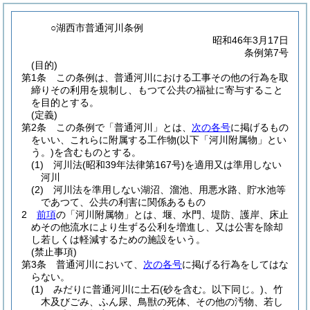
○湖西市普通河川条例
昭和46年3月17日
条例第7号
(目的)
第1条
この条例は、普通河川における工事その他の行為を取
締りその利用を規制し、もつて公共の福祉に寄与すること
を目的とする。
(定義)
第2条
この条例で「普通河川」とは、
次の各号
に掲げるもの
をいい、これらに附属する工作物
(以下「河川附属物」とい
う。)
を含むものとする。
(1)
河川法
(昭和39年法律第167号)
を適用又は準用しない
河川
(2)
河川法を準用しない湖沼、溜池、用悪水路、貯水池等
であつて、公共の利害に関係あるもの
2
前項
の「河川附属物」とは、堰、水門、堤防、護岸、床止
めその他流水により生ずる公利を増進し、又は公害を除却
し若しくは軽減するための施設をいう。
(禁止事項)
第3条
普通河川において、
次の各号
に掲げる行為をしてはな
らない。
(1)
みだりに普通河川に土石
(砂を含む。以下同じ。)
、竹
木及びごみ、ふん尿、鳥獣の死体、その他の汚物、若し