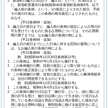
2
新居町の編入の日
(以下「編入日」という。)
の前日まで
に、新居町普通河川条例
(昭和46年新居町条例第8号。以下
「編入前の条例」という。)
の規定によりされた処分、手続
その他の行為は、この条例の相当規定によりされたものと
みなす。
(平22条例98・追加)
3
編入日の前日までに、編入前の条例の規定により占用の許
可を受けているものに係る占用料については、その占用期
間の満了までは、なお編入前の条例の例による。
(平22条例98・追加)
4
編入日の前日までにした行為に対する罰則の適用について
は、なお編入前の条例の例による。
(平22条例98・追加)
附
則
(昭和46年12月20日
条例第22号)
1
この条例は、昭和47年1月1日から施行する。
2
この条例施行の際、従前の規定により取り扱つたものはこ
の条例の改正規定により取り扱つたものとみなす。
3
この条例施行の際、従前の規定により作成した帳簿用紙等
は、当分の間使用できるものとする。
附
則
(昭和60年12月23日
条例第31号)
1
この条例は、昭和61年4月1日から施行する。
2
この条例の施行の日
(以下「施行日」という。)
前に既に占
用の許可を受け、施行日以降において引き続いて河川を占
用している者の当該占用及び当該占用が更新した場合の占
用に係る占用料の額は、附則別表に掲げる改定区分に応じ