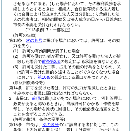
させるものに限る。)
した場合において、その権利義務を承
継しようとするときは、相続人、合併後存続する法人若し
くは合併により設立された法人又は分割により承継した法
人の代表者は、相続の開始又は法人成立の日から7日以内に
市長の承認を受けなければならない。
(平13条例17・一部改正)
(許可の失効)
第13条
次の各号
に掲げる場合においては、許可は、その効
力を失う。
(1)
許可の有効期間が満了した場合
(2)
許可を受けた者が死亡し、又は許可を受けた法人が解
散した場合で
前条第2項
の規定による承認を得ないとき。
(3)
許可を受けた工事、占用その他の行為をとりやめ、又
は許可を受けた目的を達することができなくなつた場合
において、
第10条
の規定による届出があつたとき。
(原状回復命令等)
第14条
許可を受けた者は、許可の効力が消滅したときは、
すみやかに市長に届け出なければならない。
2
市長は、
前項
の届け出があつた場合において、河川管理上
必要があると認めるときは、当該許可にかかる工作物を除
却し、その場所を原状に回復し、その他必要な措置をとる
ことを命ずることができる。
(許可の取消、条件の変更等)
第15条
市長は、
次の各号
の1に該当する者に対して、この
条例による許可を取り消し、若しくは変更し、その効力を