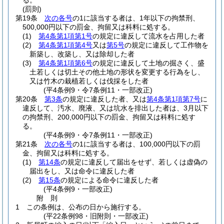
る。
(罰則)
第19条
次の各号
の1に該当する者は、1年以下の拘禁刑、
500,000円以下の罰金、拘留又は科料に処する。
(1)
第4条第1項第1号
の規定に違反して流水を占用した者
(2)
第4条第1項第4号
又は
第5号
の規定に違反して工作物を
新築し、改築し、又は除却した者
(3)
第4条第1項第6号
の規定に違反して土地の掘さく、盛
土若しくは切土その他土地の形状を変更する行為をし、
又は竹木の栽植若しくは伐採をした者
(平4条例9・令7条例11・一部改正)
第20条
第3条
の規定に違反した者、又は
第4条第1項第7号
に
違反して、汚水、廃液、又は坑水を排出した者は、3月以下
の拘禁刑、200,000円以下の罰金、拘留又は科料に処す
る。
(平4条例9・令7条例11・一部改正)
第21条
次の各号
の1に該当する者は、100,000円以下の罰
金、拘留又は科料に処する。
(1)
第14条
の規定に違反して届出をせず、若しくは虚偽の
届出をし、又は命令に違反した者
(2)
第15条
の規定による命令に違反した者
(平4条例9・一部改正)
附
則
1
この条例は、公布の日から施行する。
(平22条例98・旧附則・一部改正)