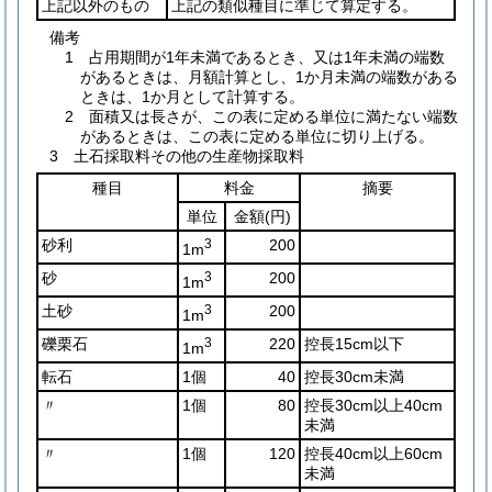
上記以外のもの
上記の類似種目に準じて算定する。
備考
1 占用期間が1年未満であるとき、又は1年未満の端数
があるときは、月額計算とし、1か月未満の端数がある
ときは、1か月として計算する。
2 面積又は長さが、この表に定める単位に満たない端数
があるときは、この表に定める単位に切り上げる。
3 土石採取料その他の生産物採取料
種目
料金
摘要
単位
金額
(円)
砂利
3
200
1m
砂
3
200
1m
土砂
3
200
1m
礫栗石
3
220
控長15cm以下
1m
転石
1個
40
控長30cm未満
〃
1個
80
控長30cm以上40cm
未満
〃
1個
120
控長40cm以上60cm
未満