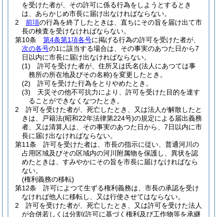
を受けた者が、その許可に係る行為をしようとするとき
は、あらかじめ市長に届け出なければならない。
2
前項
の行為を終了したときは、直ちにその旨を届け出て市
長の検査を受けなければならない。
第10条
第4条第1項各号
に掲げる行為の許可を受けた者が、
次の各号
の1に該当する場合は、その事実のあつた日から7
日以内に市長に届け出なければならない。
(1)
許可を受けた者が、住所又は氏名
(法人にあつては事
務所の所在地及びその名称)
を変更したとき。
(2)
許可を受けた行為をとりやめたとき。
(3)
天災その他不可抗力により、許可を受けた目的を達す
ることができなくなつたとき。
2
許可を受けた者が、死亡したとき、又は法人が解散したと
きは、戸籍法
(昭和22年法律第224号)
の規定による届出義務
者、又は清算人は、その事実のあつた日から、7日以内に市
長に届け出なければならない。
第11条
許可を受けた者は、市長の指示に従い、普通河川の
占用区域及びその区域内の河川附属物を保護し、異状を認
めたときは、すみやかにその旨を市長に届けなければなら
ない。
(権利義務の移転)
第12条
許可によつて生ずる権利義務は、市長の承認を受け
なければ他人に移転し、又は行使させてはならない。
2
許可を受けた者が、死亡したとき、又は許可を受けた法人
が合併若しくは分割
(許可に基づく権利及び工作物等を承継