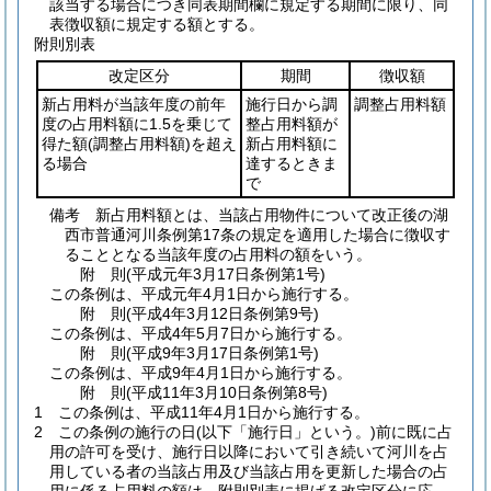
該当する場合につき同表期間欄に規定する期間に限り、同
表徴収額に規定する額とする。
附則別表
改定区分
期間
徴収額
新占用料が当該年度の前年
施行日から調
調整占用料額
度の占用料額に1.5を乗じて
整占用料額が
得た額
(調整占用料額)
を超え
新占用料額に
る場合
達するときま
で
備考 新占用料額とは、当該占用物件について改正後の湖
西市普通河川条例第17条の規定を適用した場合に徴収す
ることとなる当該年度の占用料の額をいう。
附
則
(平成元年3月17日
条例第1号)
この条例は、平成元年4月1日から施行する。
附
則
(平成4年3月12日
条例第9号)
この条例は、平成4年5月7日から施行する。
附
則
(平成9年3月17日
条例第1号)
この条例は、平成9年4月1日から施行する。
附
則
(平成11年3月10日
条例第8号)
1
この条例は、平成11年4月1日から施行する。
2
この条例の施行の日
(以下「施行日」という。)
前に既に占
用の許可を受け、施行日以降において引き続いて河川を占
用している者の当該占用及び当該占用を更新した場合の占