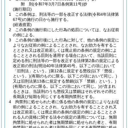
附
則
(令和7年3月7日
条例第11号)
抄
(施行期日)
1
この条例は、刑法等の一部を改正する法律
(令和4年法律第
67号)
の施行の日から施行する。
(経過措置)
2
この条例の施行前にした行為の処罰については、なお従前
の例による。
3
この条例の施行後にした行為に対して、他の条例の規定に
よりなお従前の例によることとされ、なお効力を有するこ
ととされ又は改正前若しくは廃止前の条例の規定の例によ
ることとされる罰則を適用する場合において、当該罰則に
定める刑に刑法等の一部を改正する法律第2条の規定による
改正前の刑法
(明治40年法律第45号。以下この項において
「旧刑法」という。)
第12条に規定する懲役
(以下「懲役」
という。)
(有期のものに限る。以下この項において同じ。)
又は旧刑法第13条に規定する禁錮
(以下「禁錮」という。)
(有期のものに限る。以下この項において同じ。)
が含まれ
るときは、当該刑のうち懲役又は禁錮はそれぞれその刑と
長期及び短期を同じくする有期拘禁刑とする。
4
拘禁刑に処せられた者に係る他の条例の規定によりなお従
前の例によることとされ、なお効力を有することとされ又
は改正前若しくは廃止前の条例の規定の例によることとさ
れる人の資格に関する法令の規定の適用については、無期
拘禁刑に処せられた者は無期禁錮に処せられた者と、有期
拘禁刑に処せられた者は刑期を同じくする有期禁錮に処せ