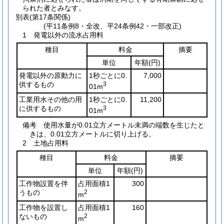
られた者とみなす。
別表
(第17条関係)
(平11条例8・全改、平24条例42・一部改正)
1 発電以外の流水占用料
種目
料金
摘要
単位
年額
(円)
発電以外の原動力に
1秒ごとに0.
7,000
供するもの
3
01m
工業用水その他の用
1秒ごとに0.
11,200
に供するもの
3
01m
備考 使用水量が0.01立方メートル未満の端数を生じたと
きは、0.01立方メートルに切り上げる。
2 土地占用料
種目
料金
摘要
単位
年額
(円)
工作物設置を伴
占用面積1
300
うもの
2
m
工作物を設置し
占用面積1
160
ないもの
2
m