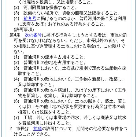
くは廃物を投棄し、又は堆積すること。
(2)
河川附属物を損傷すること。
(3)
設備のない場所で、貨物の船積又は陸揚すること。
(4)
前各号
に掲げるもののほか、普通河川の保全又は利用
に支障を及ぼすおそれのある行為をすること。
(許可事項)
第4条
次の各号
に掲げる行為をしようとする者は、市長の許
可を受けなければならない。
ただし、市長以外の者が、そ
の権限に基づき管理する土地における場合は、この限りで
ない。
(1)
普通河川の流水を占用すること。
(2)
普通河川の敷地を占用すること。
(3)
普通河川において、土石及び規則で定める生産物を採
取すること。
(4)
普通河川の敷地において、工作物を新築し、改築し、
又は除却すること。
(5)
普通河川の敷地を横過し、又はその床下において工作
物を新築し、改築し、又は除却すること。
(6)
普通河川の敷地において、土地の掘さく、盛土、若し
くは切土その他土地の形状を変更する行為又は竹木の栽
植若しくは伐採をすること。
(7)
工場、若しくは事業場の汚水、若しくは廃液又は坑水
を普通河川に排出すること。
2
市長は、
前項
の許可について、期間その他必要な条件をつ
けることができる。