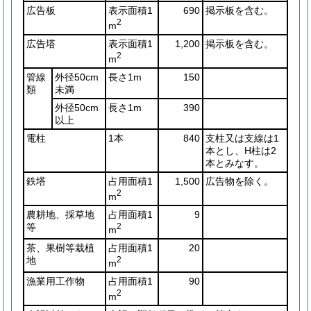
広告板
表示面積1
690
掲示板を含む。
2
m
広告塔
表示面積1
1,200
掲示板を含む。
2
m
管線
外径50cm
長さ1m
150
類
未満
外径50cm
長さ1m
390
以上
電柱
1本
840
支柱又は支線は1
本とし、H柱は2
本とみなす。
鉄塔
占用面積1
1,500
広告物を除く。
2
m
農耕地、採草地
占用面積1
9
等
2
m
茶、果樹等栽植
占用面積1
20
地
2
m
漁業用工作物
占用面積1
90
2
m