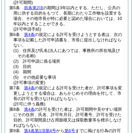
(許可期間)
第5条
前条第2項
の期間は3年以内とする。
ただし、公共の
用に供する目的をもつて、長期にわたり工作物を設置する
場合、その他市長が特に必要と認めた場合においては、10
年以内とすることができる。
(許可申請手続)
第6条
第4条
の規定による許可を受けようとする者は、次の
事項を記載した許可申請書を、市長に提出しなければなら
ない。
(1)
住所及び氏名
(法人にあつては、事務所の所在地及び
その名称)
(2)
許可申請に係る場所
(3)
目的
(4)
期間
(5)
その他必要な事項
(許可事項の変更)
第7条
第4条
の規定による許可を受けた者が、許可事項を変
更しようとする場合は、あらかじめその理由を付して、市
長の許可を受けなければならない。
(許可に伴う義務)
第8条
第4条
の許可を受けた者は、許可期間中見やすい場所
にその住所、氏名、許可年月日、許可番号、許可を受けた
目的、許可期間及び占用面積又は採取数量等を標示しなけ
ればならない。
第9条
第4条第1項第4号
から
第6号
までに掲げる行為の許可