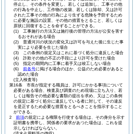
停止し、その条件を変更し、若しくは追加し、工事その他
の行為を中止し、工作物の改築、若しくは除却、又は許可
された工事その他の行為により生ずる危険を予防するため
に必要な施設の設置、その他の措置をとること、若しくは
原状に回復することを命ずることができる。
(1)
工事施行の方法又は施行後の管理の方法が公安を害す
るおそれがある場合
(2)
普通河川の状況の変化又は許可を与えた後に生じた事
実により必要を生じた場合
(3)
この条例の規定又はこれに基づく処分に違反した場合
(4)
詐欺その他の不正の手段により許可を受けた場合
(5)
指定の期間内に工事に着手又は竣工しない場合
(6)
前各号
に掲げる場合のほか、公益のため必要があると
認めた場合
(立入検査等)
第16条
市長が指定する職員は、許可にかかる事項について
必要がある場合、検査及び調査のため現場に立ち入り、若
しくは報告その他必要な書類の提出を求め、又はこの条例
の規定に基づく処分に違反している者に対して、その違反
を是正するため必要な措置をとるべきことを指示すること
ができる。
2
前項
の規定による権限を行使する場合は、その身分を示す
証明書を携帯し、関係者の要求があつた場合は、これを提
示しなければならない。
(流水占用料等の徴収)