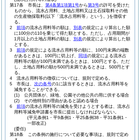
第17条
市長は、
第4条第1項第1号
から
第3号
の許可を受けた
ものから、流水占用料、土地占用料又は土石採取料その他
の生産物採取料
(以下「流水占用料等」という。)
を徴収す
る。
2
前項
の流水占用料等の額は、
別表
の規定により算出した額
に100分の110を乗じて得た額とする。
ただし、占用期間が
1月以上の土地占用料の額は、
別表
の規定により算出した額
とする。
3
前項
の規定による流水占用料等の額に、100円未満の端数
があるときは、100円に切上げ、
同項
の規定による流水占
用料等の額が100円未満であるときは、100円とする。
ただ
し、土地占用料の額が500円未満であるときは、500円とす
る。
4
流水占用料等の徴収については、規則で定める。
5
市長は、
次の各号
の1に該当するときは、流水占用料等を
減免することができる。
(1)
公共団体が、緑地、公園その他公共の用に供する場合
(2)
その他特別の理由があると認める場合
6
前項
の流水占用料等の減免を受けようとする者は、流水占
用料等減免申請書を市長に提出しなければならない。
(平元条例1・平9条例1・平25条例38・平31条例1・
一部改正)
(委任)
第18条
この条例の施行について必要な事項は、規則で定め