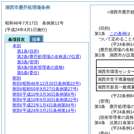
湖西市塵芥処理場条例
○湖西市塵芥
昭和46年7月17日 条例第11号
(目的)
(平成24年4月1日施行)
第1条
この条例
は
ついて定めること
条項目次
沿革
(平24条例
本則
(塵芥処理場の名称
第1条
(目的)
第2条
湖西市が設
第2条
(塵芥処理場の名称及び位置)
第3条
(管理)
第4条
(技術管理者の資格)
湖西市環境センタ
第5条
(委任)
附則
湖西市笠子廃棄物
附則
(昭和46年12月20日条例第22号)
湖西市新居一般廃
附則
(昭和55年9月27日条例第27号)
附則
(平成10年3月30日条例第6号)
(平22条例
附則
(平成10年9月30日条例第22号)
(管理)
附則
(平成22年1月4日条例第84号)
第3条
塵芥処理場の
附則
(平成24年3月2日条例第14号)
(平24条例
(技術管理者の資格
第4条
法第21条第
(平24条例1
(委任)