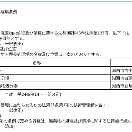
処理場条例
、廃棄物の処理及び清掃に関する法律
(昭和45年法律第137号。以下「法
を目的とする。
14・一部改正)
及び位置)
置する塵芥処理場の名称及び位置は、次のとおりとする。
名称
ー
湖西市吉美
処分場
湖西市白須賀
棄物処分場
湖西市新居
84・全改、平24条例14・一部改正)
管理に当たらせるため法第21条第1項の技術管理者を置く。
14・一部改正)
)
3項の条例で定める資格は、廃棄物の処理及び清掃に関する法律施行規則
4・追加)