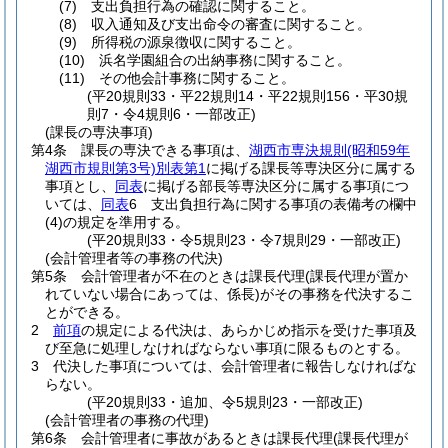
(7)
支出負担行為の確認に関すること。
(8)
収入通知及び支出命令の審査に関すること。
(9)
所得税の源泉徴収に関すること。
(10)
浜名学園組合の出納事務に関すること。
(11)
その他会計事務に関すること。
(平20規則33・平22規則14・平22規則156・平30規
則7・令4規則6・一部改正)
(課長の専決事項)
第4条
課長の専決できる事項は、
湖西市専決規則
(昭和59年
湖西市規則第3号)
別表第1
に掲げる課長等専決区分に属する
事項とし、
同表
に掲げる部長等専決区分に属する事項につ
いては、
同表
6 支出負担行為に関する事項の表備考の欄中
(4)
の規定を準用する。
(平20規則33・令5規則23・令7規則29・一部改正)
(会計管理者等の事務の代決)
第5条
会計管理者が不在のときは課長代理
(課長代理が置か
れていない場合にあっては、係長)
がその事務を代決するこ
とができる。
2
前項
の規定による代決は、あらかじめ指示を受けた事項及
び至急に処理しなければならない事項に限るものとする。
3
代決した事項については、会計管理者に報告しなければな
らない。
(平20規則33・追加、令5規則23・一部改正)
(会計管理者の事務の代理)
第6条
会計管理者に事故があるときは課長代理
(課長代理が