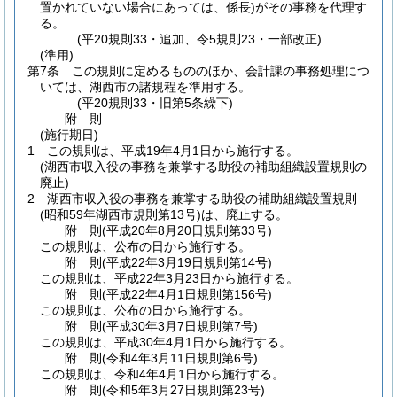
置かれていない場合にあっては、係長)
がその事務を代理す
る。
(平20規則33・追加、令5規則23・一部改正)
(準用)
第7条
この規則に定めるもののほか、会計課の事務処理につ
いては、湖西市の諸規程を準用する。
(平20規則33・旧第5条繰下)
附
則
(施行期日)
1
この規則は、平成19年4月1日から施行する。
(湖西市収入役の事務を兼掌する助役の補助組織設置規則の
廃止)
2
湖西市収入役の事務を兼掌する助役の補助組織設置規則
(昭和59年湖西市規則第13号)
は、廃止する。
附
則
(平成20年8月20日
規則第33号)
この規則は、公布の日から施行する。
附
則
(平成22年3月19日
規則第14号)
この規則は、平成22年3月23日から施行する。
附
則
(平成22年4月1日
規則第156号)
この規則は、公布の日から施行する。
附
則
(平成30年3月7日
規則第7号)
この規則は、平成30年4月1日から施行する。
附
則
(令和4年3月11日
規則第6号)
この規則は、令和4年4月1日から施行する。
附
則
(令和5年3月27日
規則第23号)