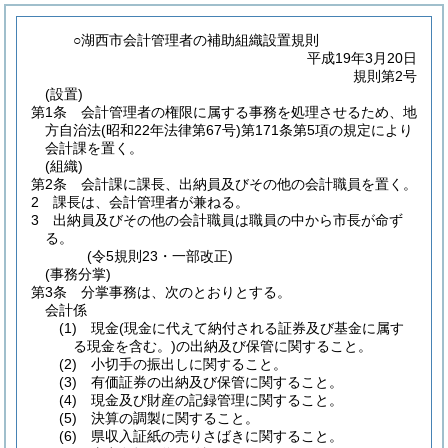
○湖西市会計管理者の補助組織設置規則
平成19年3月20日
規則第2号
(設置)
第1条
会計管理者の権限に属する事務を処理させるため、地
方自治法
(昭和22年法律第67号)
第171条第5項の規定により
会計課を置く。
(組織)
第2条
会計課に課長、出納員及びその他の会計職員を置く。
2
課長は、会計管理者が兼ねる。
3
出納員及びその他の会計職員は職員の中から市長が命ず
る。
(令5規則23・一部改正)
(事務分掌)
第3条
分掌事務は、次のとおりとする。
会計係
(1)
現金
(現金に代えて納付される証券及び基金に属す
る現金を含む。)
の出納及び保管に関すること。
(2)
小切手の振出しに関すること。
(3)
有価証券の出納及び保管に関すること。
(4)
現金及び財産の記録管理に関すること。
(5)
決算の調製に関すること。
(6)
県収入証紙の売りさばきに関すること。