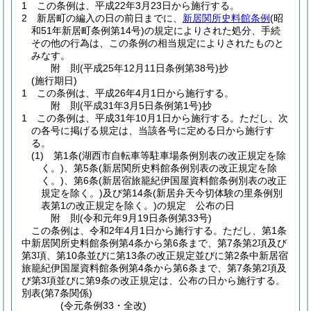
1
この条例は、平成22年3月23日から施行する。
2
新居町の編入の日の前日までに、
新居関所史料館条例
(昭
和51年新居町条例第14号)
の規定によりされた処分、手続
その他の行為は、この条例の相当規定によりされたものと
みなす。
附
則
(平成25年12月11日
条例第38号)
抄
(施行期日)
1
この条例は、平成26年4月1日から施行する。
附
則
(平成31年3月5日
条例第1号)
抄
1
この条例は、平成31年10月1日から施行する。
ただし、次
の各号に掲げる規定は、当該各号に定める日から施行す
る。
(1)
第1条
(湖西市自転車等駐車場条例別表の改正規定を除
く。)
、第5条
(新居関所史料館条例別表の改正規定を除
く。)
、第6条
(新居宿旅籠紀伊国屋資料館条例別表の改正
規定を除く。)
及び第14条
(新居弁天今切体験の里条例別
表第1の改正規定を除く。)
の規定 公布の日
附
則
(令和元年9月19日
条例第33号)
この条例は、令和2年4月1日から施行する。
ただし、第1条
中新居関所史料館条例第4条から第6条まで、第7条第2項及び
第3項、第10条並びに第13条の改正規定並びに第2条中新居宿
旅籠紀伊国屋資料館条例第4条から第6条まで、第7条第2項及
び第3項並びに第9条の改正規定は、公布の日から施行する。
別表
(第7条関係)
(令元条例33・全改)