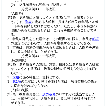
く。)
(2)
12月26日から翌年の1月2日まで
(令元条例33・一部改正)
(入館料)
第7条
史料館に入館しようとする者
(以下「入館者」とい
う。)
は、
別表
に定める入館料、共通入館料又は年間パスポ
ート料を前納しなければならない。
ただし、市長が特別の
理由があると認めるときは、これらを後納することができ
る。
2
特別の陳列をした場合は、その期間内に限り、市長は
前項
の規定にかかわらず、入館料を増額することができる。
3
市長は、特別の理由があると認めるときは、入館料を減額
し、又は免除することができる。
(令元条例33・一部改正)
(特別閲覧)
第8条
史料館資料の熟読、熟覧、撮影又は史料館資料の研究
をしようとする者は、教育委員会の許可を受けなければな
らない。
2
前項
に係る料金は、無料とする。
3
第1項
の規定により許可を受けた者は、教育委員会の指示
に従わなければならない。
(入館の制限)
第9条
教育委員会は、
次の各号
のいずれかに該当するとき
は、入館を拒否し、退館を命じ、又は許可を取り消すこと
ができる。