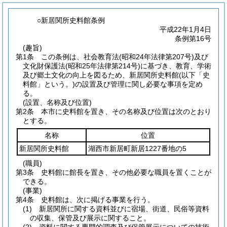
○新居関所史料館条例
平成22年1月4日
条例第16号
(趣旨)
第1条
この条例は、社会教育法
(昭和24年法律第207号)
及び
文化財保護法
(昭和25年法律第214号)
に基づき、教育、学術
及び郷土文化の向上を図るため、新居関所史料館
(以下「史
料館」という。)
の設置及び管理に関し必要な事項を定め
る。
(設置、名称及び位置)
第2条
本市に史料館を置き、その名称及び位置は次のとおり
とする。
名称
位置
新居関所史料館
湖西市新居町新居1227番地の5
(職員)
第3条
史料館に館長を置き、その他必要な職員を置くことが
できる。
(事業)
第4条
史料館は、次に掲げる事業を行う。
(1)
新居関所に関する資料並びに宿場、街道、民俗等資料
の収集、保管及び展示に関すること。