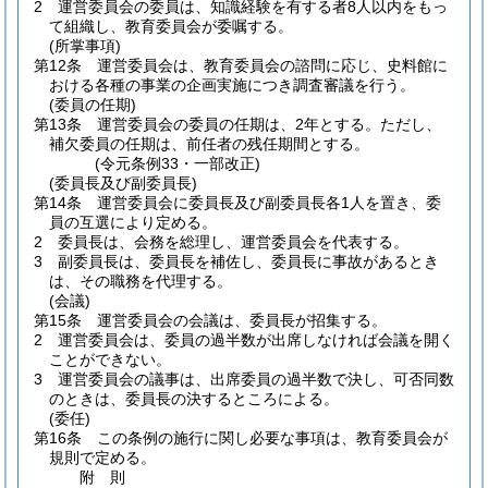
2
運営委員会の委員は、知識経験を有する者8人以内をもっ
て組織し、教育委員会が委嘱する。
(所掌事項)
第12条
運営委員会は、教育委員会の諮問に応じ、史料館に
おける各種の事業の企画実施につき調査審議を行う。
(委員の任期)
第13条
運営委員会の委員の任期は、2年とする。
ただし、
補欠委員の任期は、前任者の残任期間とする。
(令元条例33・一部改正)
(委員長及び副委員長)
第14条
運営委員会に委員長及び副委員長各1人を置き、委
員の互選により定める。
2
委員長は、会務を総理し、運営委員会を代表する。
3
副委員長は、委員長を補佐し、委員長に事故があるとき
は、その職務を代理する。
(会議)
第15条
運営委員会の会議は、委員長が招集する。
2
運営委員会は、委員の過半数が出席しなければ会議を開く
ことができない。
3
運営委員会の議事は、出席委員の過半数で決し、可否同数
のときは、委員長の決するところによる。
(委任)
第16条
この条例の施行に関し必要な事項は、教育委員会が
規則で定める。
附
則