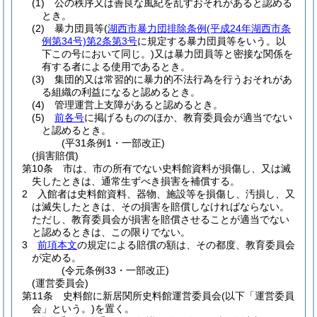
(1)
公の秩序又は善良な風紀を乱すおそれがあると認める
とき。
(2)
暴力団員等
(
湖西市暴力団排除条例
(平成24年湖西市条
例第34号)
第2条第3号
に規定する暴力団員等をいう。以
下この号において同じ。)
又は暴力団員等と密接な関係を
有する者による使用であるとき。
(3)
集団的又は常習的に暴力的不法行為を行うおそれがあ
る組織の利益になると認めるとき。
(4)
管理運営上支障があると認めるとき。
(5)
前各号
に掲げるもののほか、教育委員会が適当でない
と認めるとき。
(平31条例1・一部改正)
(損害賠償)
第10条
市は、市の所有でない史料館資料が損傷し、又は滅
失したときは、通常生ずべき損害を補償する。
2
入館者は史料館資料、器物、施設等を損傷し、汚損し、又
は滅失したときは、その損害を賠償しなければならない。
ただし、教育委員会が損害を賠償させることが適当でない
と認めるときは、この限りでない。
3
前項本文
の規定による賠償の額は、その都度、教育委員会
が定める。
(令元条例33・一部改正)
(運営委員会)
第11条
史料館に新居関所史料館運営委員会
(以下「運営委員
会」という。)
を置く。