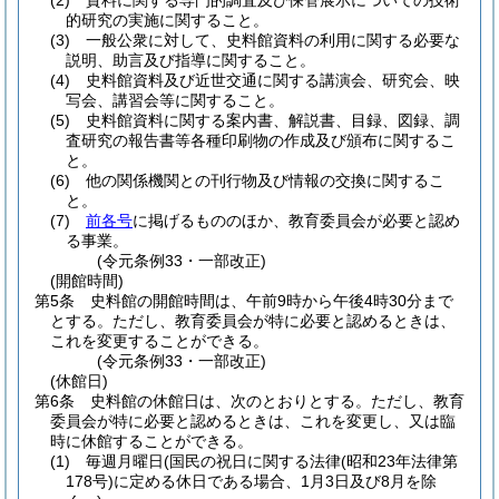
(2)
資料に関する専門的調査及び保管展示についての技術
的研究の実施に関すること。
(3)
一般公衆に対して、史料館資料の利用に関する必要な
説明、助言及び指導に関すること。
(4)
史料館資料及び近世交通に関する講演会、研究会、映
写会、講習会等に関すること。
(5)
史料館資料に関する案内書、解説書、目録、図録、調
査研究の報告書等各種印刷物の作成及び頒布に関するこ
と。
(6)
他の関係機関との刊行物及び情報の交換に関するこ
と。
(7)
前各号
に掲げるもののほか、教育委員会が必要と認め
る事業。
(令元条例33・一部改正)
(開館時間)
第5条
史料館の開館時間は、午前9時から午後4時30分まで
とする。
ただし、教育委員会が特に必要と認めるときは、
これを変更することができる。
(令元条例33・一部改正)
(休館日)
第6条
史料館の休館日は、次のとおりとする。
ただし、教育
委員会が特に必要と認めるときは、これを変更し、又は臨
時に休館することができる。
(1)
毎週月曜日
(国民の祝日に関する法律
(昭和23年法律第
178号)
に定める休日である場合、1月3日及び8月を除