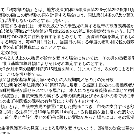
て「均等割の額」とは、地方税法(昭和25年法律第226号)第292条第
割の額(この所得割の額を計算する場合には、同法第314条の7及び第31
規定は適用しないものとする。)をいう。
を算定する場合には、未熟児及びその未熟児の属する世帯の扶養義務者が賦
自治法(昭和22年法律第67号)第252条の19第1項の指定都市をいう
市町村の区域内に住所を有する者とみなして、所得割の額を算定するも
用する時期は、毎年7月1日とし、当該日の属する年度の市町村民税の課
年度の市町村民税によることとする。
決定の特例
世帯から2人以上の未熟児が給付を受ける場合においては、その月の徴収基準
、徴収基準加算月額によりそれぞれ算定するものとする。
期間が1か月未満の徴収月額(D15階層を除く。)については、次の式によ
は、これを切り捨てる。
額又は徴収基準加算月額×その月の入院期間／その月の実日数
児に民法(明治29年法律第89号)第877条に規定する当該未熟児の扶養
市町村民税が課せられている場合は、本人につき扶養義務者に準じて徴
分の認定は、当該未熟児の属する世帯の構成員及びそれ以外の者で現に
この市町村民税の課税の有無等により行うものとする。
全額」とは、当該未熟児の措置に要した費用につき、市長の支弁すべき
療に関する法律(平成10年法律第114号)による負担額を差し引いた残り
り、前年度と当該年度との所得に著しい変動があった場合には、その状
。
度の生活保護基準の見直しによる影響を受けないよう、B階層の対象世帯
とする。