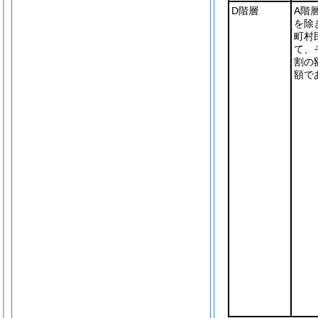
D階層
A階
を除
町村
て、
割の
額で