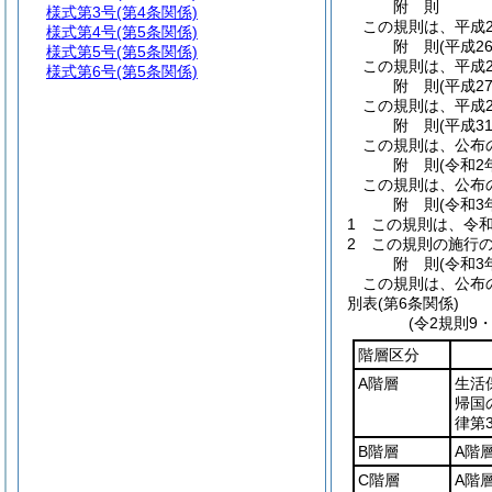
附
則
様式第3号
(第4条関係)
この規則は、平成2
様式第4号
(第5条関係)
附
則
(平成2
様式第5号
(第5条関係)
この規則は、平成2
様式第6号
(第5条関係)
附
則
(平成2
この規則は、平成2
附
則
(平成3
この規則は、公布
附
則
(令和2
この規則は、公布
附
則
(令和3
1
この規則は、令和
2
この規則の施行
附
則
(令和3
この規則は、公布
別表
(第6条関係)
(令2規則9
階層区分
A階層
生活
帰国
律第3
B階層
A階
C階層
A階