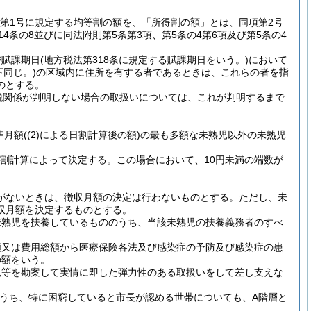
1項第1号に規定する均等割の額を、「所得割の額」とは、同項第2号
4条の8並びに同法附則第5条第3項、第5条の4第6項及び第5条の4
課期日(地方税法第318条に規定する賦課期日をいう。)において
。以下同じ。)の区域内に住所を有する者であるときは、これらの者を指
のとする。
税関係が判明しない場合の取扱いについては、これが判明するまで
月額((2)による日割計算後の額)の最も多額な未熟児以外の未熟児
る日割計算によって決定する。この場合において、10円未満の端数が
義務者がないときは、徴収月額の決定は行わないものとする。ただし、未
収月額を決定するものとする。
未熟児を扶養しているもののうち、当該未熟児の扶養義務者のすべ
額又は費用総額から医療保険各法及び感染症の予防及び感染症の患
の額をいう。
況等を勘案して実情に即した弾力性のある取扱いをして差し支えな
のうち、特に困窮していると市長が認める世帯についても、A階層と