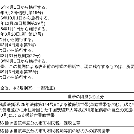
5年4月1日から施行する。
6年9月29日
規則第19号)
6年10月1日から施行する。
7年12月28日
規則第39号)
8年1月1日から施行する。
1年3月28日
規則第17号)
の日から施行する。
年3月4日
規則第9号)
の日から施行する。
年3月31日
規則第22号)
3年4月1日から施行する。
の際、この規則による改正前の様式の用紙で、現に残存するものは、所
年9月6日
規則第35号)
の日から施行する。
・全改、令3規則35・一部改正)
世帯の階層
(細)
区分
保護法
(昭和25年法律第144号)
による被保護世帯
(単給世帯を含む。)
及び
の促進並びに永住帰国した中国残留邦人等及び特定配偶者の自立の支援
0号)
による支援給付受給世帯
層を除き当該年度分の市町村民税非課税世帯
層を除き当該年度分の市町村民税均等割の額のみの課税世帯