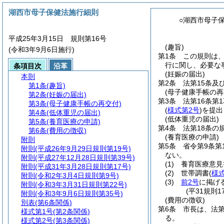
湖西市母子保健法施行細則
○湖西市母子
平成25年3月15日 規則第16号
(趣旨)
(令和3年9月6日施行)
第1条
この規則は
行に関し、必要な
条項目次
沿革
(妊娠の届出)
本則
第2条
法第15条及
第1条
(趣旨)
(母子健康手帳の再
第2条
(妊娠の届出)
第3条
法第16条
第3条
(母子健康手帳の再交付)
(
様式第2号
)
を提出
第4条
(低体重児の届出)
(低体重児の届出)
第5条
(養育医療の申請)
第4条
法第18条の
第6条
(費用の徴収)
(養育医療の申請)
附則
第5条
省令第9条
附則
(平成26年9月29日規則第19号)
ない。
附則
(平成27年12月28日規則第39号)
(1)
養育医療意見
附則
(平成31年3月28日規則第17号)
(2)
世帯調書
(
様
附則
(令和2年3月4日規則第9号)
(3)
前2号
に掲げ
附則
(令和3年3月31日規則第22号)
(平31規則
附則
(令和3年9月6日規則第35号)
(費用の徴収)
別表
(第6条関係)
第6条
市長は、法第
様式第1号
(第2条関係)
る。
様式第2号
(第3条関係)