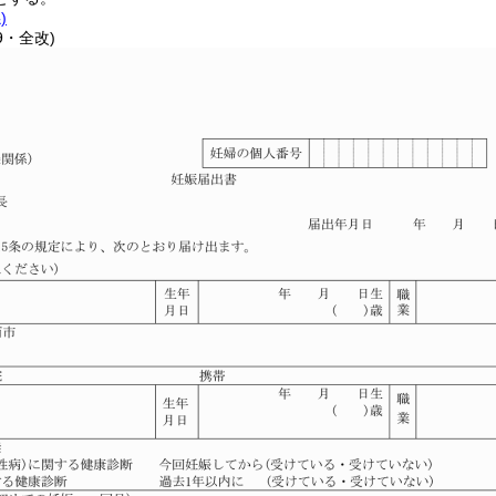
)
9・全改)