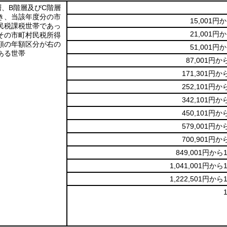
層、B階層及びC階層
き、当該年度分の市
15,001円
民税課税世帯であっ
21,001円
その市町村民税所得
額の年額区分が右の
51,001円
ある世帯
87,001円か
171,301円か
252,101円か
342,101円か
450,101円か
579,001円か
700,901円か
849,001円から1
1,041,001円から
1,222,501円から