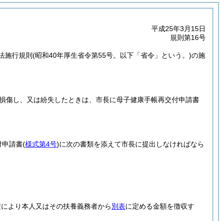
平成25年3月15日
規則第16号
法施行規則
(昭和40年厚生省令第55号。以下「省令」という。)
の施
。
を損傷し、又は紛失したときは、市長に母子健康手帳再交付申請書
付申請書
(
様式第4号
)
に次の書類を添えて市長に提出しなければなら
規定により本人又はその扶養義務者から
別表
に定める金額を徴収す