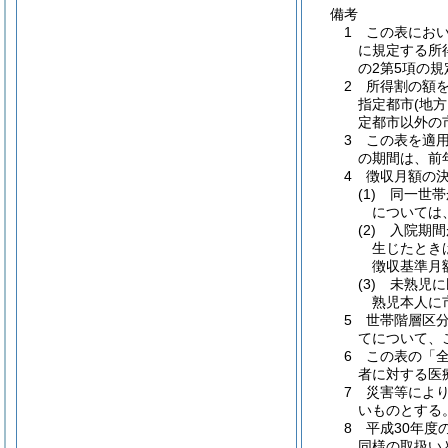
備考
1 この表におい
に規定する所得
の2第5項の
2 所得割の額
指定都市(地方
定都市以外の
3 この表を適
の期間は、前
4 徴収月額の
(1) 同一
については
(2) 入院
生じたとき
徴収基準月
(3) 未熟
熟児本人に
5 世帯階層区
てについて、
6 この表の「
者に対する医
7 災害等によ
いものとする
8 平成30年
同様の取扱い