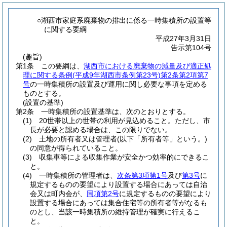
○湖西市家庭系廃棄物の排出に係る一時集積所の設置等
に関する要綱
平成27年3月31日
告示第104号
(趣旨)
第1条
この要綱は、
湖西市における廃棄物の減量及び適正処
理に関する条例
(平成9年湖西市条例第23号)
第2条第2項第7
号
の一時集積所の設置及び運用に関し必要な事項を定める
ものとする。
(設置の基準)
第2条
一時集積所の設置基準は、次のとおりとする。
(1)
20世帯以上の世帯の利用が見込めること。
ただし、市
長が必要と認める場合は、この限りでない。
(2)
土地の所有者又は管理者
(以下「所有者等」という。)
の同意が得られていること。
(3)
収集車等による収集作業が安全かつ効率的にできるこ
と。
(4)
一時集積所の管理者は、
次条第3項第1号
及び
第3号
に
規定するものの要望により設置する場合にあっては自治
会又は町内会が、
同項第2号
に規定するものの要望により
設置する場合にあっては集合住宅等の所有者等がなるも
のとし、当該一時集積所の維持管理が確実に行えるこ
と。