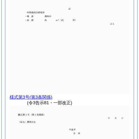
様式第3号
(第3条関係)
(令3告示81・一部改正)