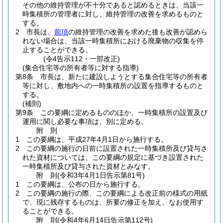
その他の維持管理が不十分であると認めるときは、当該一
時集積所の管理者に対し、維持管理の改善を求めるものと
する。
2
市長は、
前項
の維持管理の改善を求めた後も改善が認めら
れない場合は、当該一時集積所における廃棄物の収集を停
止することができる。
(令4告示112・一部改正)
(集合住宅等の所有者等に対する指導)
第8条
市長は、新たに建設しようとする集合住宅等の所有者
等に対し、敷地内への一時集積所の設置を指導するものと
する。
(補則)
第9条
この要綱に定めるもののほか、一時集積所の設置及び
運用に関し必要な事項は、別に定める。
附
則
1
この要綱は、平成27年4月1日から施行する。
2
この要綱の施行の日前に設置された一時集積所及び貸与さ
れた資材については、この要綱の規定に基づき設置された
一時集積所及び貸与された資材とみなす。
附
則
(令和3年4月1日
告示第81号)
1
この要綱は、公布の日から施行する。
2
この要綱の施行の際、この要綱による改正前の様式の用紙
で、現に残存するものは、所要の修正を加え、なお使用す
ることができる。
附
則
(令和4年6月14日
告示第112号)