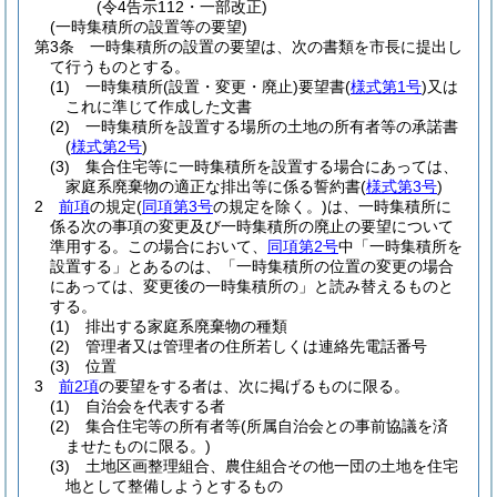
(令4告示112・一部改正)
(一時集積所の設置等の要望)
第3条
一時集積所の設置の要望は、次の書類を市長に提出し
て行うものとする。
(1)
一時集積所
(設置・変更・廃止)
要望書
(
様式第1号
)
又は
これに準じて作成した文書
(2)
一時集積所を設置する場所の土地の所有者等の承諾書
(
様式第2号
)
(3)
集合住宅等に一時集積所を設置する場合にあっては、
家庭系廃棄物の適正な排出等に係る誓約書
(
様式第3号
)
2
前項
の規定
(
同項第3号
の規定を除く。)
は、一時集積所に
係る次の事項の変更及び一時集積所の廃止の要望について
準用する。
この場合において、
同項第2号
中「一時集積所を
設置する」とあるのは、「一時集積所の位置の変更の場合
にあっては、変更後の一時集積所の」と読み替えるものと
する。
(1)
排出する家庭系廃棄物の種類
(2)
管理者又は管理者の住所若しくは連絡先電話番号
(3)
位置
3
前2項
の要望をする者は、次に掲げるものに限る。
(1)
自治会を代表する者
(2)
集合住宅等の所有者等
(所属自治会との事前協議を済
ませたものに限る。)
(3)
土地区画整理組合、農住組合その他一団の土地を住宅
地として整備しようとするもの