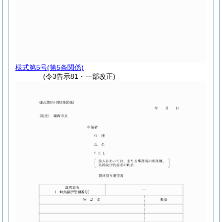
様式第5号
(第5条関係)
(令3告示81・一部改正)