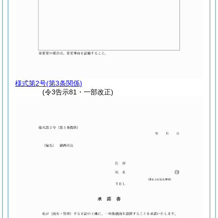
様式第2号
(第3条関係)
(令3告示81・一部改正)