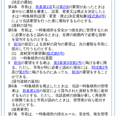
(決定の通知)
第4条
市長は、
前条第1項
又は
第2項
の要望があったときは
速やかに書類を審査し、設置、変更又は廃止を決定したと
きは一時集積所
(設置・変更・廃止)
決定通知書
(
様式第4号
)
により当該要望を行った者に通知するものとする。
(資材の貸与)
第5条
市長は、一時集積所を安全かつ衛生的に管理するため
に必要があると認めるときは、在庫の範囲内で必要な資材
を貸与するものとする。
2
前項
の規定による資材の貸与の要望は、次の書類を市長に
提出して行うものとする。
(1)
資材貸与要望書
(
様式第5号
)
(2)
一時集積所の位置図
3
前項
の要望をする者は、
第3条第3項第1号
に掲げる者に限
る。
ただし、市長が特に必要と認めた場合には、
同項第2号
及び
第3号
に掲げるものにあっても、
前項
の要望をすること
ができる。
(貸与資材の返却)
第6条
一時集積所を廃止したときは、当該一時集積所の管理
者は、
前条第1項
の規定により貸与された資材を市長に返却
するものとする。
ただし、当該資材の損傷が著しく再使用
が困難であると市長が認めたときは、管理者が自ら処分す
るものとする。
(改善要求)
第7条
市長は、一時集積所の排出ルール、安全性、衛生管理