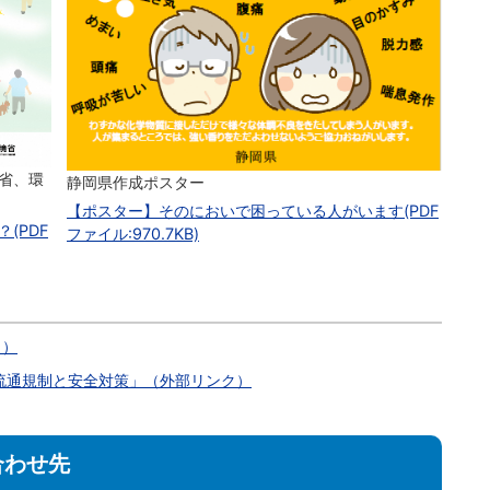
省、環
静岡県作成ポスター
【ポスター】そのにおいで困っている人がいます(PDF
(PDF
ファイル:970.7KB)
ク）
流通規制と安全対策」（外部リンク）
合わせ先