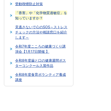
受動喫煙防止対策
「香害」や「化学物質過敏症」を
知っていますか？
見逃さないで心のSOS～ストレス
チェックの方法や相談窓口を紹介
します～
令和7年度こころの健康づくり講
演会【1月17日開催 】
令和8年度歯と口の健康週間ポス
ターコンクール入賞作品
令和8年度食育ボランティア養成
講座