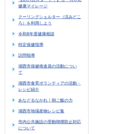
健康マイレージ
クーリングシェルター（涼みどこ
ろ）を利用しよう
令和8年度健康相談
特定保健指導
訪問指導
湖西市保健推進員の活動につい
て
湖西市食育ボランティアの活動・
レシピ紹介
あなどるなかれ！朝ご飯の力
湖西市地場産物レシピ集
市内公共施設の受動喫煙防止対応
について