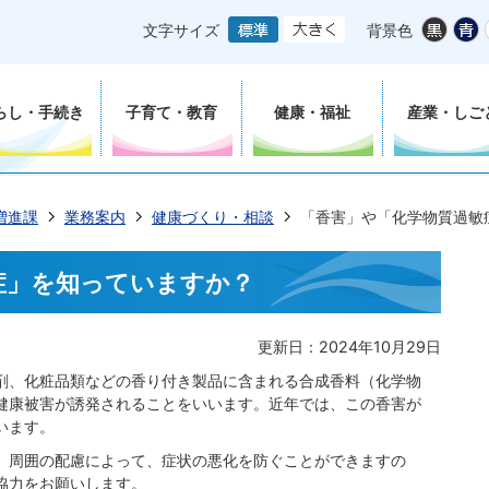
文字サイズ
背景色
らし・手続き
子育て・教育
健康・福祉
産業・しご
増進課
業務案内
健康づくり・相談
「香害」や「化学物質過敏
症」を知っていますか？
更新日：2024年10月29日
剤、化粧品類などの香り付き製品に含まれる合成香料（化学物
健康被害が誘発されることをいいます。近年では、この香害が
います。
。周囲の配慮によって、症状の悪化を防ぐことができますの
協力をお願いします。