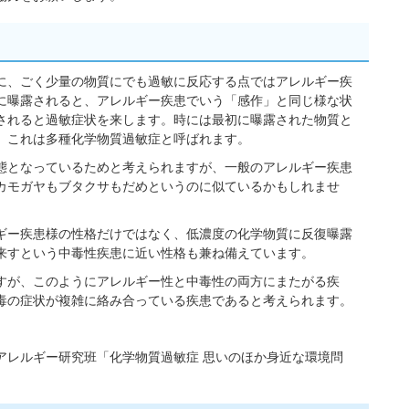
に、ごく少量の物質にでも過敏に反応する点ではアレルギー疾
に曝露されると、アレルギー疾患でいう「感作」と同じ様な状
されると過敏症状を来します。時には最初に曝露された物質と
、これは多種化学物質過敏症と呼ばれます。
態となっているためと考えられますが、一般のアレルギー疾患
カモガヤもブタクサもだめというのに似ているかもしれませ
ギー疾患様の性格だけではなく、低濃度の化学物質に反復曝露
来すという中毒性疾患に近い性格も兼ね備えています。
すが、このようにアレルギー性と中毒性の両方にまたがる疾
毒の症状が複雑に絡み合っている疾患であると考えられます。
アレルギー研究班「化学物質過敏症 思いのほか身近な環境問