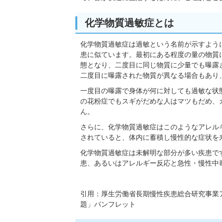
化学物質過敏症とは
化学物質過敏症は過敏という名前が示すよう
患に似ています。最初にある程度の量の物質
態となり、二度目に同じ物質に少量でも曝露
二度目に曝露された物質が異なる場合もあり
一度目の曝露で身体が何に対しても過敏な状
の花粉症でもスギがだめな人はマツもだめ、
ん。
さらに、化学物質過敏症はこのようなアレル
されていると、体内に蓄積し慢性的な症状を
化学物質過敏症は未解明な部分が多い疾患で
患、あるいはアレルギー反応と急性・慢性中
引用：厚生労働省長期慢性疾患総合研究事業
題」パンフレット