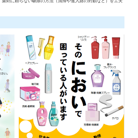
、薬剤に頼らない駆除の方法（清掃や進入路の封鎖など）を工夫