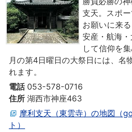
勝負必勝の神
支天。スポー
お願いに来る
安産・航海・
して信仰を集
月の第4日曜日の大祭日には、名
れます。
電話
053-578-0716
住所
湖西市神座463
摩利支天（東雲寺）の地図（goo
ト）