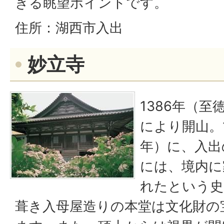
きる眺望ポイントです。
住所：湖西市入出
妙立寺
1386年（至
により開山。1
年）に、入出
には、境内に
れたという史
葺き入母屋造りの本堂は文化財の