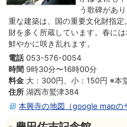
う歌碑があり
重な建築は、国の重要文化財指定
財を多く所蔵しています。春には
鮮やかに咲き乱れます。
電話
053-576-0054
時間
9時30分〜16時00分
料金
大：300円、小：150円 ※
住所
湖西市鷲津384
本興寺の地図（google map
豊田佐吉記念館