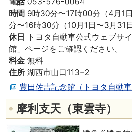
電話
053-576-0064
時間
9時30分〜17時00分（4月1
分〜16時30分（10月1日〜3月31
休日
トヨタ自動車公式ウェブサイ
館」ページをご確認ください。
料金
無料
住所
湖西市山口113−2
豊田佐吉記念館（トヨタ自動車
摩利支天（東雲寺）