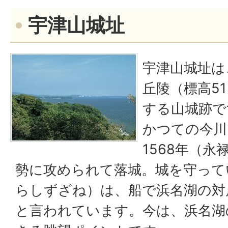
宇津山城址
宇津山城址は
丘陵（標高5
する山城跡で
かつての今川
1568年（永
勢に攻められて落城。城を守って
らしずざね）は、船で浜名湖の対
と言われています。今は、浜名湖