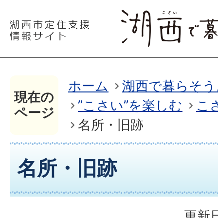
ホーム
湖西で暮らそう
現在の
”こさい”を楽しむ
こ
ページ
名所・旧跡
名所・旧跡
更新日