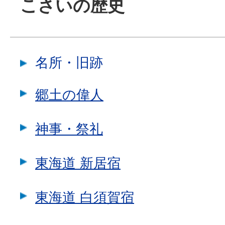
こさいの歴史
名所・旧跡
郷土の偉人
神事・祭礼
東海道 新居宿
東海道 白須賀宿