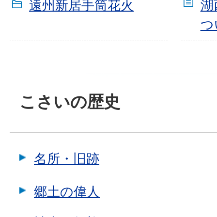
遠州新居手筒花火
湖
つ
こさいの歴史
名所・旧跡
郷土の偉人