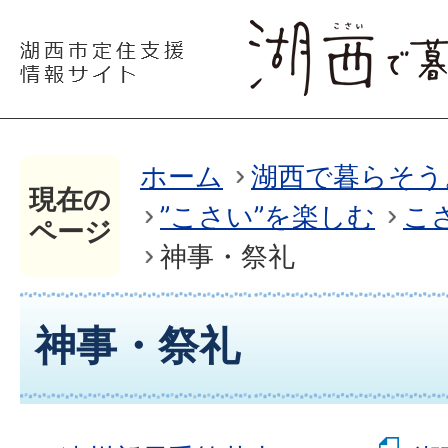
ホーム
湖西で暮らそう
現在の
”こさい”を楽しむ
こ
ページ
神事・祭礼
神事・祭礼