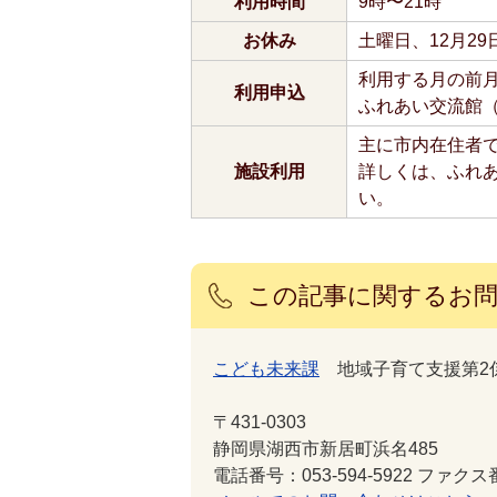
利用時間
9時〜21時
お休み
土曜日、12月29
利用する月の前
利用申込
ふれあい交流館
主に市内在住者
施設利用
詳しくは、ふれあい
い。
この記事に関するお
こども未来課
地域子育て支援第2
〒431-0303
静岡県湖西市新居町浜名485
電話番号：053-594-5922 ファクス番