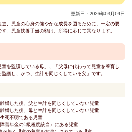
更新日：2026年03月09日
促進、児童の心身の健やかな成長を図るために、一定の要
です。児童扶養手当の額は、所得に応じて異なります。
児童を監護している母」、「父母に代わって児童を養育し
を監護し、かつ、生計を同じくしている父」です。
が離婚した後、父と生計を同じくしていない児童
が離婚した後、母と生計を同じくしていない児童
は生死不明である児童
障害年金の1級程度該当）にある児童
絡が無く児童の養育を放棄）されている児童