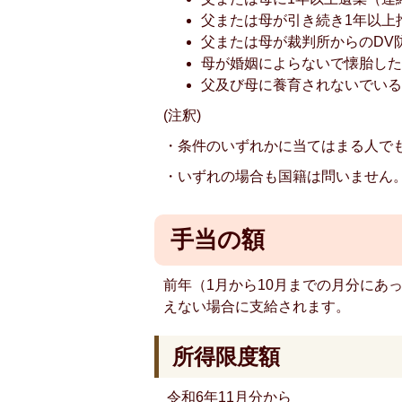
父または母が引き続き1年以上
父または母が裁判所からのDV
母が婚姻によらないで懐胎し
父及び母に養育されないでい
(注釈)
・条件のいずれかに当てはまる人で
・いずれの場合も国籍は問いません
手当の額
前年（1月から10月までの月分にあ
えない場合に支給されます。
所得限度額
令和6年11月分から