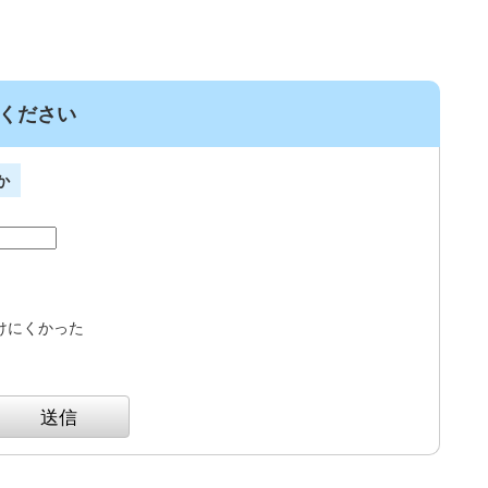
ください
か
けにくかった