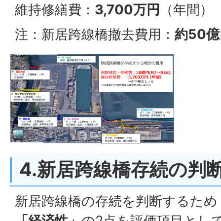
維持修繕費：
3,700万円
（年間）
注：新居跨線橋撤去費用：
約50
4.新居跨線橋存続の判
新居跨線橋の存続を判断するため
「経済性」
の2点を評価項目とし