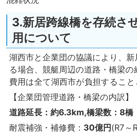
3.新居跨線橋を存続さ
用について
湖西市と企業団の協議により、新
る場合、競艇周辺の道路・橋梁の
費用は全て湖西市が負担すること
【企業団管理道路・橋梁の内訳】
道路延長：約6.3km,橋梁数：8橋
耐震補強・補修費：
30億円
(R7～R