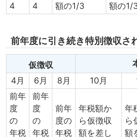
4
4
額の1/3
額の1/
前年度に引き続き特別徴収さ
仮徴収
4月
6月
8月
10月
前年
前年
度
度
前年
年税額か
年
の
の
度の
ら仮徴収
ら
年税
年税
年税
額を差し
額