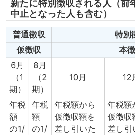
新たに特別徴収される人（前
中止となった人も含む）
普通徴収
特別
仮徴収
本
6月
8月
（1
（2
10月
12
期）
期）
年税
年税
年税額から
年税額
額
額
仮徴収額を
仮徴収
の1/
の1/
差し引いた
差し引