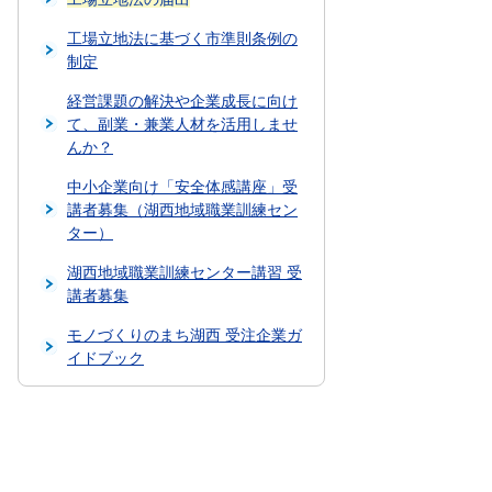
工場立地法に基づく市準則条例の
制定
経営課題の解決や企業成長に向け
て、副業・兼業人材を活用しませ
んか？
中小企業向け「安全体感講座」受
講者募集（湖西地域職業訓練セン
ター）
湖西地域職業訓練センター講習 受
講者募集
モノづくりのまち湖西 受注企業ガ
イドブック