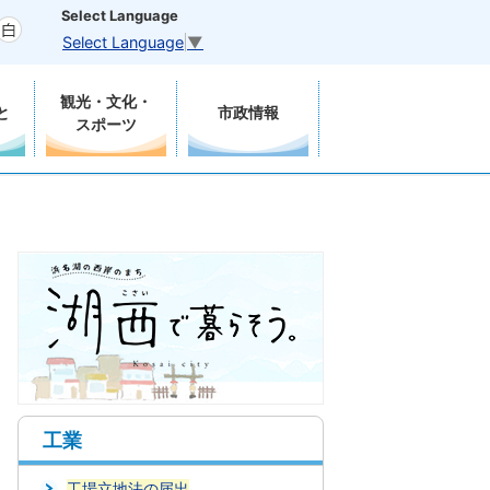
Select Language
Select Language
▼
観光・文化・
と
市政情報
スポーツ
工業
工場立地法の届出