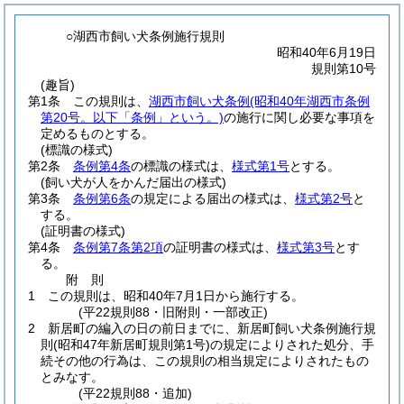
○湖西市飼い犬条例施行規則
昭和40年6月19日
規則第10号
(趣旨)
第1条
この規則は、
湖西市飼い犬条例
(昭和40年湖西市条例
第20号。以下「条例」という。)
の施行に関し必要な事項を
定めるものとする。
(標識の様式)
第2条
条例第4条
の標識の様式は、
様式第1号
とする。
(飼い犬が人をかんだ届出の様式)
第3条
条例第6条
の規定による届出の様式は、
様式第2号
と
する。
(証明書の様式)
第4条
条例第7条第2項
の証明書の様式は、
様式第3号
とす
る。
附
則
1
この規則は、昭和40年7月1日から施行する。
(平22規則88・旧附則・一部改正)
2
新居町の編入の日の前日までに、新居町飼い犬条例施行規
則
(昭和47年新居町規則第1号)
の規定によりされた処分、手
続その他の行為は、この規則の相当規定によりされたもの
とみなす。
(平22規則88・追加)