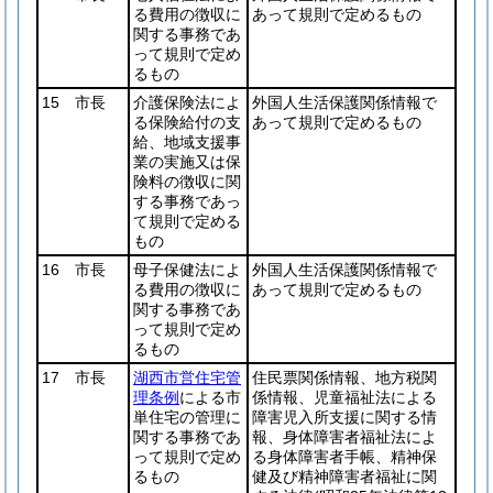
る費用の徴収に
あって規則で定めるもの
関する事務であ
って規則で定め
るもの
15 市長
介護保険法によ
外国人生活保護関係情報で
る保険給付の支
あって規則で定めるもの
給、地域支援事
業の実施又は保
険料の徴収に関
する事務であっ
て規則で定める
もの
16 市長
母子保健法によ
外国人生活保護関係情報で
る費用の徴収に
あって規則で定めるもの
関する事務であ
って規則で定め
るもの
17 市長
湖西市営住宅管
住民票関係情報、地方税関
理条例
による市
係情報、児童福祉法による
単住宅の管理に
障害児入所支援に関する情
関する事務であ
報、身体障害者福祉法によ
って規則で定め
る身体障害者手帳、精神保
るもの
健及び精神障害者福祉に関