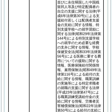
並びに永住帰国した中国残
留邦人等及び特定配偶者の
自立の支援に関する法律
(平
成6年法律第30号)
による支
援給付若しくは配偶者支援
金の支給に関する情報、特
別支援学校への就学奨励に
関する法律
(昭和29年法律第
144号)
による特別支援学校
への就学のため必要な経費
の支弁に関する情報、学校
保健安全法
(昭和33年法律第
56号)
による医療に要する費
用についての援助に関する
情報、医療保険給付関係情
報、雇用保険法
(昭和49年法
律第116号)
による給付の支
給に関する情報、職業訓練
の実施等による特定求職者
の就職の支援に関する法律
(平成23年法律第47号)
によ
る職業訓練受講給付金の支
給に関する情報、労働者災
害補償保険法
(昭和22年法律
第50号)
による給付の支給に