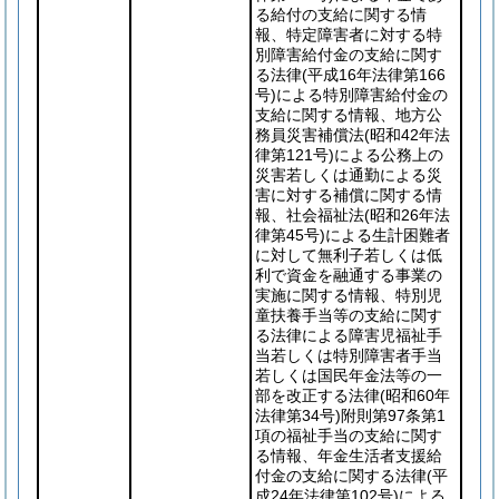
る給付の支給に関する情
報、特定障害者に対する特
別障害給付金の支給に関す
る法律
(平成16年法律第166
号)
による特別障害給付金の
支給に関する情報、地方公
務員災害補償法
(昭和42年法
律第121号)
による公務上の
災害若しくは通勤による災
害に対する補償に関する情
報、社会福祉法
(昭和26年法
律第45号)
による生計困難者
に対して無利子若しくは低
利で資金を融通する事業の
実施に関する情報、特別児
童扶養手当等の支給に関す
る法律による障害児福祉手
当若しくは特別障害者手当
若しくは国民年金法等の一
部を改正する法律
(昭和60年
法律第34号)
附則第97条第1
項の福祉手当の支給に関す
る情報、年金生活者支援給
付金の支給に関する法律
(平
成24年法律第102号)
による