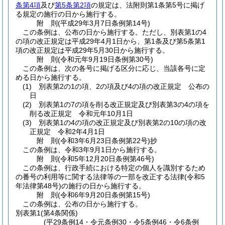
条第4項
及び
第5条第2項
の規定は、法附則第1条第5号に掲げ
る規定の施行の日から施行する。
附
則
(平成29年3月7日
条例第14号)
この条例は、公布の日から施行する。
ただし、別表第1の4
の項の改正規定は平成29年4月1日から、第1条及び第5条第1
項の改正規定は平成29年5月30日から施行する。
附
則
(令和元年9月19日
条例第30号)
この条例は、次の各号に掲げる区分に応じ、当該各号に定
める日から施行する。
(1)
別表第2の1の項、2の項及び4の項の改正規定 公布の
日
(2)
別表第1の7の項を削る改正規定及び別表第3の4の項を
削る改正規定 令和元年10月1日
(3)
別表第1の4の項の改正規定及び別表第2の10の項の改
正規定 令和2年4月1日
附
則
(令和3年6月23日
条例第22号)
抄
この条例は、令和3年9月1日から施行する。
附
則
(令和5年12月20日
条例第46号)
この条例は、行政手続における特定の個人を識別するため
の番号の利用等に関する法律等の一部を改正する法律
(令和5
年法律第48号)
の施行の日から施行する。
附
則
(令和6年9月20日
条例第15号)
この条例は、公布の日から施行する。
別表第1
(第4条関係)
(平29条例14・令元条例30・令5条例46・令6条例