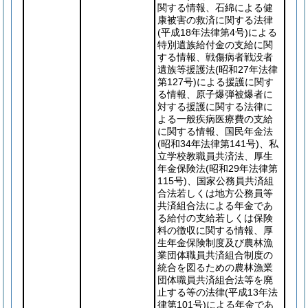
関する情報、石綿による健
康被害の救済に関する法律
(平成18年法律第4号)
による
特別遺族給付金の支給に関
する情報、戦傷病者戦没者
遺族等援護法
(昭和27年法律
第127号)
による援護に関す
る情報、原子爆弾被爆者に
対する援護に関する法律に
よる一般疾病医療費の支給
に関する情報、国民年金法
(昭和34年法律第141号)
、私
立学校教職員共済法、厚生
年金保険法
(昭和29年法律第
115号)
、国家公務員共済組
合法若しくは地方公務員等
共済組合法による年金であ
る給付の支給若しくは保険
料の徴収に関する情報、厚
生年金保険制度及び農林漁
業団体職員共済組合制度の
統合を図るための農林漁業
団体職員共済組合法等を廃
止する等の法律
(平成13年法
律第101号)
による年金であ