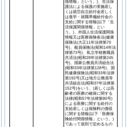
係情報」という。)
、生活保
護法による保護の実施若し
くは就労自立給付金若しく
は進学・就職準備給付金の
支給に関する情報
(以下「生
活保護関係情報」とい
う。)
、外国人生活保護関係
情報又は医療保険各法
(健康
保険法
(大正11年法律第70
号)
、船員保険法
(昭和14年法
律第73号)
、私立学校教職員
共済法
(昭和28年法律第245
号)
、国家公務員共済組合法
(昭和33年法律第128号)
、国
民健康保険法
(昭和33年法律
第192号)
又は地方公務員等
共済組合法
(昭和37年法律第
152号)
をいう。)
若しくは高
齢者の医療の確保に関する
法律
(昭和57年法律第80号)
による医療に関する給付の
支給若しくは保険料の徴収
に関する情報
(以下「医療保
険給付関係情報」という。)
であって規則で定めるもの