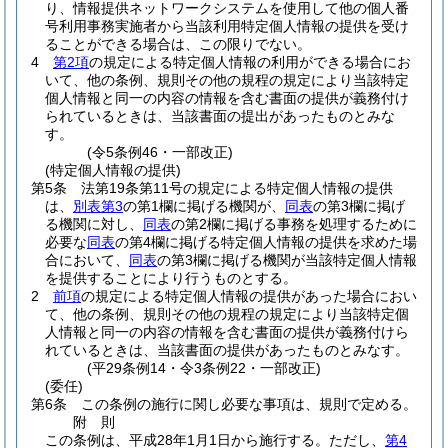
り、情報提供ネットワークシステムを使用して他の個人番
号利用事務実施者から当該利用特定個人情報の提供を受け
ることができる場合は、この限りでない。
4
第2項
の規定による特定個人情報の利用ができる場合にお
いて、他の条例、規則その他の規程の規定により当該特定
個人情報と同一の内容の情報を含む書面の提供が義務付け
られているときは、当該書面の提出があったものとみな
す。
(令5条例46・一部改正)
(特定個人情報の提供)
第5条
法第19条第11号の規定による特定個人情報の提供
は、
別表第3
の第1欄に掲げる機関が、
同表
の第3欄に掲げ
る機関に対し、
同表
の第2欄に掲げる事務を処理するために
必要な
同表
の第4欄に掲げる特定個人情報の提供を求めた場
合において、
同表
の第3欄に掲げる機関が当該特定個人情報
を提供することにより行うものとする。
2
前項
の規定による特定個人情報の提供があった場合におい
て、他の条例、規則その他の規程の規定により当該特定個
人情報と同一の内容の情報を含む書面の提供が義務付けら
れているときは、当該書面の提供があったものとみなす。
(平29条例14・令3条例22・一部改正)
(委任)
第6条
この条例の施行に関し必要な事項は、規則で定める。
附
則
この条例は、平成28年1月1日から施行する。
ただし、
第4