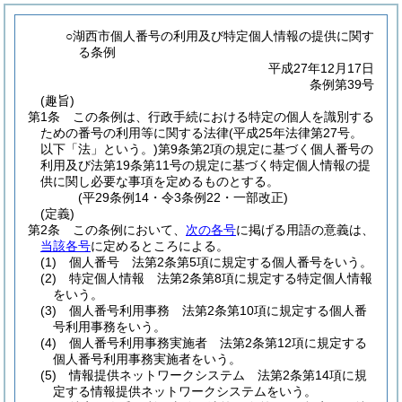
○湖西市個人番号の利用及び特定個人情報の提供に関す
る条例
平成27年12月17日
条例第39号
(趣旨)
第1条
この条例は、行政手続における特定の個人を識別する
ための番号の利用等に関する法律
(平成25年法律第27号。
以下「法」という。)
第9条第2項の規定に基づく個人番号の
利用及び法第19条第11号の規定に基づく特定個人情報の提
供に関し必要な事項を定めるものとする。
(平29条例14・令3条例22・一部改正)
(定義)
第2条
この条例において、
次の各号
に掲げる用語の意義は、
当該各号
に定めるところによる。
(1)
個人番号 法第2条第5項に規定する個人番号をいう。
(2)
特定個人情報 法第2条第8項に規定する特定個人情報
をいう。
(3)
個人番号利用事務 法第2条第10項に規定する個人番
号利用事務をいう。
(4)
個人番号利用事務実施者 法第2条第12項に規定する
個人番号利用事務実施者をいう。
(5)
情報提供ネットワークシステム 法第2条第14項に規
定する情報提供ネットワークシステムをいう。