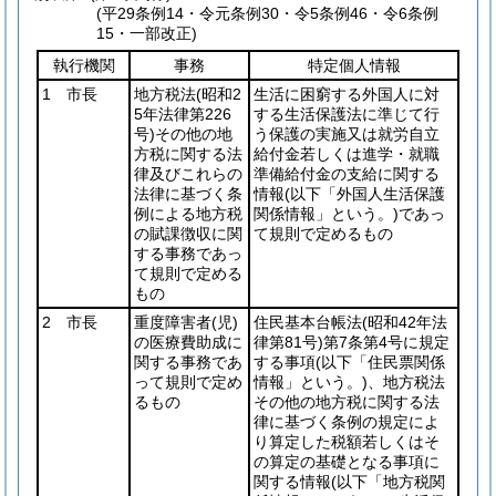
(平29条例14・令元条例30・令5条例46・令6条例
15・一部改正)
執行機関
事務
特定個人情報
1 市長
地方税法
(昭和2
生活に困窮する外国人に対
5年法律第226
する生活保護法に準じて行
号)
その他の地
う保護の実施又は就労自立
方税に関する法
給付金若しくは進学・就職
律及びこれらの
準備給付金の支給に関する
法律に基づく条
情報
(以下「外国人生活保護
例による地方税
関係情報」という。)
であっ
の賦課徴収に関
て規則で定めるもの
する事務であっ
て規則で定める
もの
2 市長
重度障害者
(児)
住民基本台帳法
(昭和42年法
の医療費助成に
律第81号)
第7条第4号に規定
関する事務であ
する事項
(以下「住民票関係
って規則で定め
情報」という。)
、地方税法
るもの
その他の地方税に関する法
律に基づく条例の規定によ
り算定した税額若しくはそ
の算定の基礎となる事項に
関する情報
(以下「地方税関