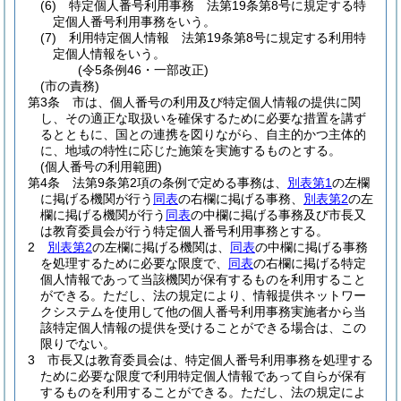
(6)
特定個人番号利用事務 法第19条第8号に規定する特
定個人番号利用事務をいう。
(7)
利用特定個人情報 法第19条第8号に規定する利用特
定個人情報をいう。
(令5条例46・一部改正)
(市の責務)
第3条
市は、個人番号の利用及び特定個人情報の提供に関
し、その適正な取扱いを確保するために必要な措置を講ず
るとともに、国との連携を図りながら、自主的かつ主体的
に、地域の特性に応じた施策を実施するものとする。
(個人番号の利用範囲)
第4条
法第9条第2項の条例で定める事務は、
別表第1
の左欄
に掲げる機関が行う
同表
の右欄に掲げる事務、
別表第2
の左
欄に掲げる機関が行う
同表
の中欄に掲げる事務及び市長又
は教育委員会が行う特定個人番号利用事務とする。
2
別表第2
の左欄に掲げる機関は、
同表
の中欄に掲げる事務
を処理するために必要な限度で、
同表
の右欄に掲げる特定
個人情報であって当該機関が保有するものを利用すること
ができる。
ただし、法の規定により、情報提供ネットワー
クシステムを使用して他の個人番号利用事務実施者から当
該特定個人情報の提供を受けることができる場合は、この
限りでない。
3
市長又は教育委員会は、特定個人番号利用事務を処理する
ために必要な限度で利用特定個人情報であって自らが保有
するものを利用することができる。
ただし、法の規定によ