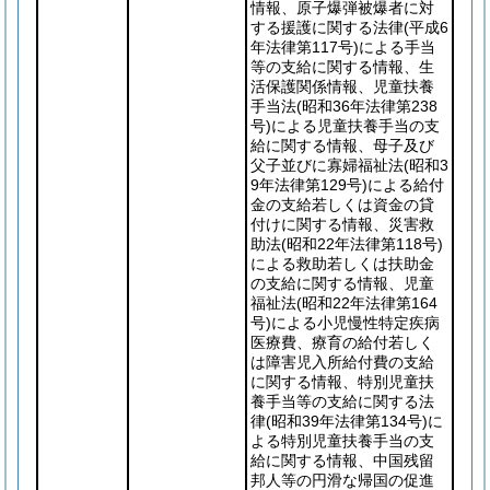
情報、原子爆弾被爆者に対
する援護に関する法律
(平成6
年法律第117号)
による手当
等の支給に関する情報、生
活保護関係情報、児童扶養
手当法
(昭和36年法律第238
号)
による児童扶養手当の支
給に関する情報、母子及び
父子並びに寡婦福祉法
(昭和3
9年法律第129号)
による給付
金の支給若しくは資金の貸
付けに関する情報、災害救
助法
(昭和22年法律第118号)
による救助若しくは扶助金
の支給に関する情報、児童
福祉法
(昭和22年法律第164
号)
による小児慢性特定疾病
医療費、療育の給付若しく
は障害児入所給付費の支給
に関する情報、特別児童扶
養手当等の支給に関する法
律
(昭和39年法律第134号)
に
よる特別児童扶養手当の支
給に関する情報、中国残留
邦人等の円滑な帰国の促進