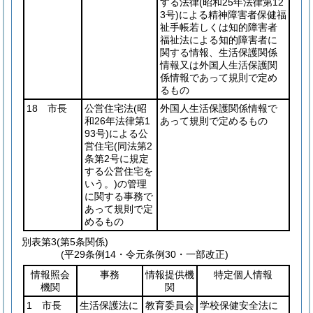
する法律
(昭和25年法律第12
3号)
による精神障害者保健福
祉手帳若しくは知的障害者
福祉法による知的障害者に
関する情報、生活保護関係
情報又は外国人生活保護関
係情報であって規則で定め
るもの
18 市長
公営住宅法
(昭
外国人生活保護関係情報で
和26年法律第1
あって規則で定めるもの
93号)
による公
営住宅
(同法第2
条第2号に規定
する公営住宅を
いう。)
の管理
に関する事務で
あって規則で定
めるもの
別表第3
(第5条関係)
(平29条例14・令元条例30・一部改正)
情報照会
事務
情報提供機
特定個人情報
機関
関
1 市長
生活保護法に
教育委員会
学校保健安全法に