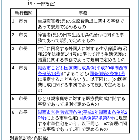
15・一部改正)
執行機関
事務
1 市長
重度障害者
(児)
の医療費助成に関する事務で
あって規則で定めるもの
2 市長
障害者
(児)
の日常生活用具の給付に関する事
務であって規則で定めるもの
3 市長
生活に困窮する外国人に対する生活保護法
(昭
和25年法律第144号)
に準じて行う生活保護の
措置に関する事務であって規則で定めるもの
4 市長
湖西市こども医療費助成条例
(平成20年湖西市
条例第13号)
によるこども
(
同条例第2条第1号
に規定するこどもをいう。以下同じ。)
の医療
費助成に関する事務であって規則で定めるも
の
5 市長
ひとり親家庭等に対する医療費助成に関する
事務であって規則で定めるもの
6 市長
湖西市営住宅管理条例
(平成9年湖西市条例第2
0号)
による市単住宅
(
同条例第2条第3号
に規定
する市単住宅をいう。以下同じ。)
の管理に関
する事務であって規則で定めるもの
別表第2
(第4条関係)