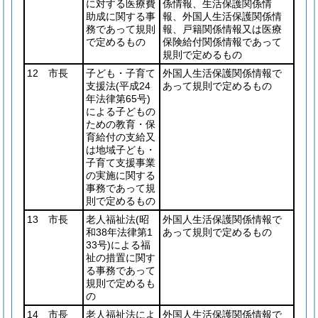
に対する医療費
係情報、生活保護関係情
助成に関する事
報、外国人生活保護関係情
務であって規則
報、戸籍関係情報又は医療
で定めるもの
保険給付関係情報であって
規則で定めるもの
12 市長
子ども・子育て
外国人生活保護関係情報で
支援法
(平成24
あって規則で定めるもの
年法律第65号)
による子どもの
ための教育・保
育給付の支給又
は地域子ども・
子育て支援事業
の実施に関する
事務であって規
則で定めるもの
13 市長
老人福祉法
(昭
外国人生活保護関係情報で
和38年法律第1
あって規則で定めるもの
33号)
による福
祉の措置に関す
る事務であって
規則で定めるも
の
14 市長
老人福祉法によ
外国人生活保護関係情報で