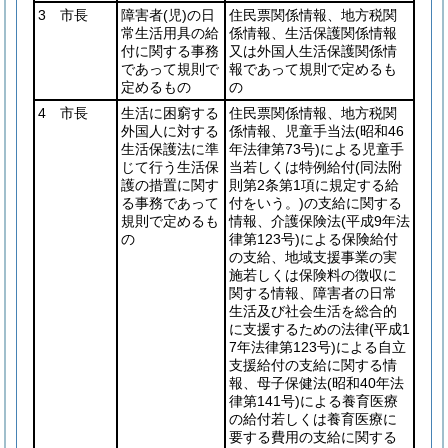
3 市長
障害者
(児)
の日
住民票関係情報、地方税関
常生活用具の給
係情報、生活保護関係情報
付に関する事務
又は外国人生活保護関係情
であって規則で
報であって規則で定めるも
定めるもの
の
4 市長
生活に困窮する
住民票関係情報、地方税関
外国人に対する
係情報、児童手当法
(昭和46
生活保護法に準
年法律第73号)
による児童手
じて行う生活保
当若しくは特例給付
(同法附
護の措置に関す
則第2条第1項に規定する給
る事務であって
付をいう。)
の支給に関する
規則で定めるも
情報、介護保険法
(平成9年法
の
律第123号)
による保険給付
の支給、地域支援事業の実
施若しくは保険料の徴収に
関する情報、障害者の日常
生活及び社会生活を総合的
に支援するための法律
(平成1
7年法律第123号)
による自立
支援給付の支給に関する情
報、母子保健法
(昭和40年法
律第141号)
による養育医療
の給付若しくは養育医療に
要する費用の支給に関する