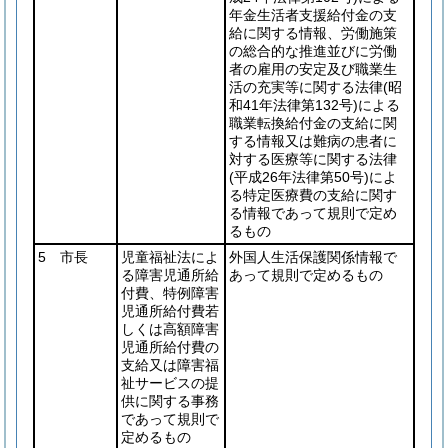
年金生活者支援給付金の支
給に関する情報、労働施策
の総合的な推進並びに労働
者の雇用の安定及び職業生
活の充実等に関する法律
(昭
和41年法律第132号)
による
職業転換給付金の支給に関
する情報又は難病の患者に
対する医療等に関する法律
(平成26年法律第50号)
によ
る特定医療費の支給に関す
る情報であって規則で定め
るもの
5 市長
児童福祉法によ
外国人生活保護関係情報で
る障害児通所給
あって規則で定めるもの
付費、特例障害
児通所給付費若
しくは高額障害
児通所給付費の
支給又は障害福
祉サービスの提
供に関する事務
であって規則で
定めるもの