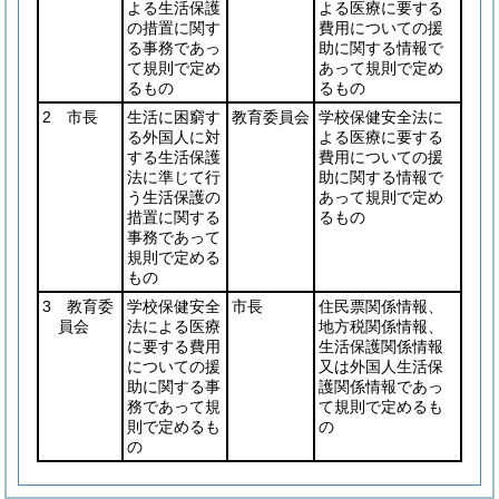
よる生活保護
よる医療に要する
の措置に関す
費用についての援
る事務であっ
助に関する情報で
て規則で定め
あって規則で定め
るもの
るもの
2 市長
生活に困窮す
教育委員会
学校保健安全法に
る外国人に対
よる医療に要する
する生活保護
費用についての援
法に準じて行
助に関する情報で
う生活保護の
あって規則で定め
措置に関する
るもの
事務であって
規則で定める
もの
3 教育委
学校保健安全
市長
住民票関係情報、
員会
法による医療
地方税関係情報、
に要する費用
生活保護関係情報
についての援
又は外国人生活保
助に関する事
護関係情報であっ
務であって規
て規則で定めるも
則で定めるも
の
の