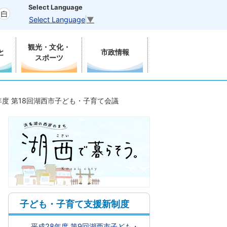
Select Language
Select Language
▼
観光・文化・
と
市政情報
スポーツ
年度 第18回湖西市子ども・子育て会議
子ども・子育て支援新制度
平成28年度 第9回湖西市子ども・