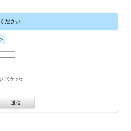
ください
か
けにくかった