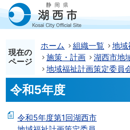
ホーム
組織一覧
地域
現在の
施策・計画
湖西市地
ページ
地域福祉計画策定委員
令和5年度
令和5年度第1回湖西市
地域福祉計画策定委員