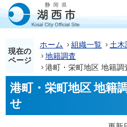
ホーム
組織一覧
土木
現在の
地籍調査
ページ
港町・栄町地区 地籍調
港町・栄町地区 地籍
せ
更新日