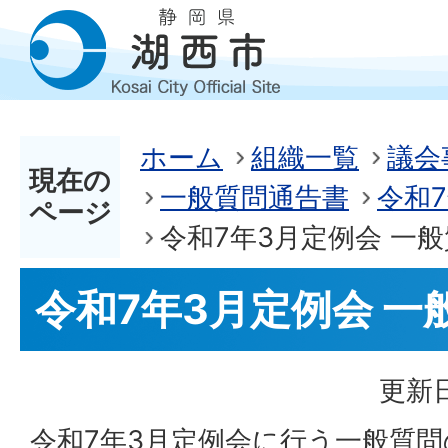
ホーム
組織一覧
議会
現在の
一般質問通告書
令和
ページ
令和7年3月定例会 一
令和7年3月定例会 一
更新日
令和7年3月定例会に行う一般質