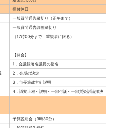
振替休日
一般質問通告締切り（正午まで）
一般質問通告調整締切り
（17時00分まで：重複者に限る）
【開会】
1．会議録署名議員の指名
議
2．会期の決定
3．市長施政方針説明
4．議案上程～説明～一部付託～一部質疑討論採決
予算説明会（9時30分）
一般質問通告締切