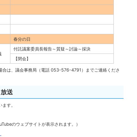
春分の日
付託議案委員長報告～質疑～討論～採決
議
【閉会】
は、議会事務局（電話 053-576-4791）までご連絡くださ
ト放送
います。
uTubeのウェブサイトが表示されます。）
）