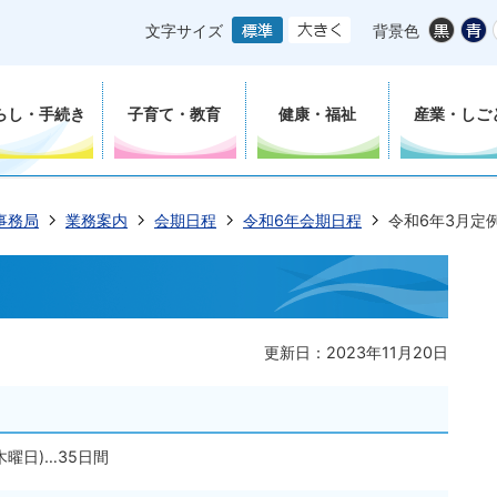
文字サイズ
背景色
らし・手続き
子育て・教育
健康・福祉
産業・しご
事務局
業務案内
会期日程
令和6年会期日程
令和6年3月定
更新日：2023年11月20日
木曜日)…35日間