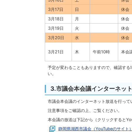
3月17日
日
休会
3月18日
月
休会
3月19日
火
休会
3月20日
水
休会
3月21日
木
午前10時
本会
予定が変わることもありますので、確認する場合
い。
3.市議会本会議インターネッ
市議会本会議のインターネット放送を行って
注意事項をご確認の上、ご覧ください。
本会議の放送は下記から（クリックするとYo
静岡県湖西市議会（YouTubeのサイト