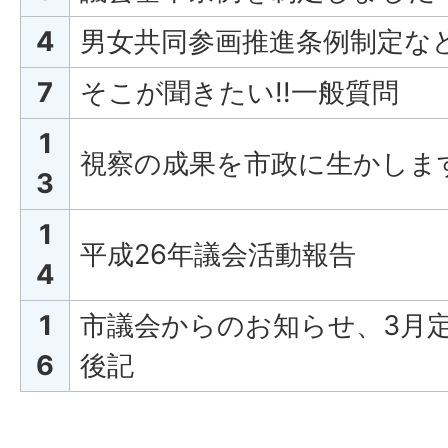
4
男女共同参画推進条例制定など
7
そこが聞きたい!!一般質問
1
視察の成果を市政に生かしま
3
1
平成26年議会活動報告
4
1
市議会からのお知らせ、3月
6
後記