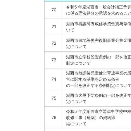
令和5 年度湖西市一般会計補正予算
70
に係る専決処分の承認を求めるこ
湖西市看護師養成修学資金貸与条
71
いて
湖西市農地等災害復旧事業分担金
72
定について
湖西市立学校設置条例の一部を改
73
制定について
湖西市放課後児童健全育成事業の
74
営に関する基準を定める条例
の一部を改正する条例制定につい
湖西市火災予防条例の一部を改正
75
定について
令和5 年度湖西市立鷲津中学校中
76
改修工事（建築）の契約締
結について