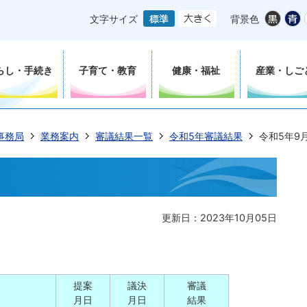
文字サイズ
背景色
らし・手続き
子育て・教育
健康・福祉
産業・しご
事務局
業務案内
審議結果一覧
令和5年審議結果
令和5年9
更新日：2023年10月05日
提案
議決
審議
月日
月日
結果