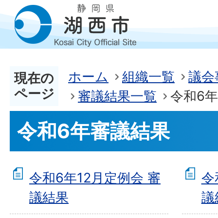
ホーム
組織一覧
議会
現在の
ページ
審議結果一覧
令和6
令和6年審議結果
令和6年12月定例会 審
令
議結果
議