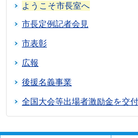
ようこそ市長室へ
市長定例記者会見
市表彰
広報
後援名義事業
全国大会等出場者激励金を交