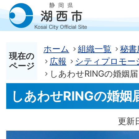
ホーム
組織一覧
秘書
現在の
広報
シティプロモー
ページ
しあわせRINGの婚姻届
しあわせRINGの婚姻
更新日