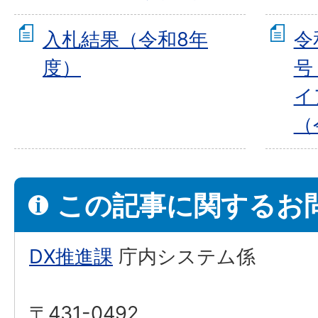
入札結果（令和8年
令
度）
号
イ
（
この記事に関するお
DX推進課
庁内システム係
〒431-0492