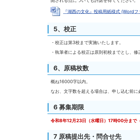
開される点についても許諾を得てください。
『湖西の文化』投稿用紙様式 (Wordファイル
5、校正
・校正は第3校まで実施いたします。
・執筆者による校正は原則初校までとし、修
6、原稿枚数
概ね16000字以内。
なお、文字数を超える場合は、申し込む前に
6 募集期限
令和8年12月23日（水曜日）17時00分まで
7 原稿提出先・問合せ先