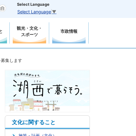
Select Language
Select Language
▼
観光・文化・
と
市政情報
スポーツ
を募集します
文化に関すること
施策・計画（文化）