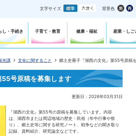
文字サイズ
背景色
らし・手続き
子育て・教育
健康・福祉
産業・しご
観光課
文化に関すること
郷土史冊子『湖西の文化』第55号原稿
55号原稿を募集します
更新日：2026年03月31日
『湖西の文化』第55号の原稿を募集しています。内容
は、湖西市または周辺地域の歴史・民俗（年中行事や祭
り）、郷土史等に関する研究ノート、戦争などの聞き取り
記録、資料紹介、研究論文などです。