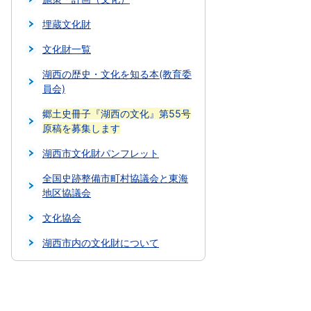
埋蔵文化財
文化財一覧
湖西の歴史・文化を知る本(教育委
員会)
郷土史冊子『湖西の文化』第55号
原稿を募集します
湖西市文化財パンフレット
全国史跡整備市町村協議会と東海
地区協議会
文化協会
湖西市内の文化財について