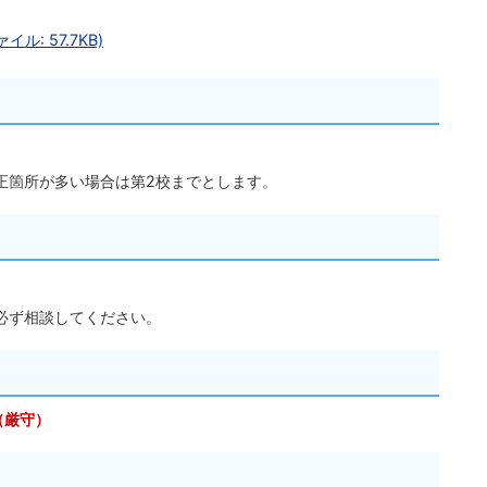
: 57.7KB)
正箇所が多い場合は第2校までとします。
必ず相談してください。
（厳守）