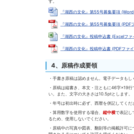
す。
『湖西の文化』第55号募集要項 (Wordファ
『湖西の文化』第55号募集要項 (PDFファ
『湖西の文化』投稿申込書 (Excelファイル:
『湖西の文化』投稿申込書 (PDFファイル: 
4、原稿作成要領
・手書き原稿は認めません。電子データもし
・原稿は縦書き、本文・注ともに46字×19
い。また、文字の大きさは10.5ptとします。
・年号は初出時に必ず、西暦を併記してくだ
・算用数字を使用する場合、
縦中横
で表記し
るため、使用しないでください。
・原稿中の写真や図表、翻刻等の掲載許可に