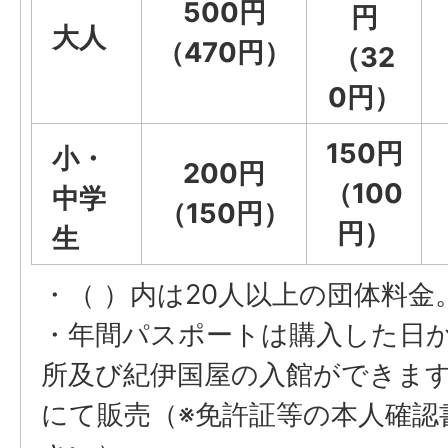
500円
円
大人
（470円）
（32
0円）
150円
小・
200円
（100
中学
（150円）
円）
生
・（ ）内は20人以上の団体料金
・年間パスポートは購入した日か
所及び紀伊国屋の入館ができま
にて販売（※免許証等の本人確認