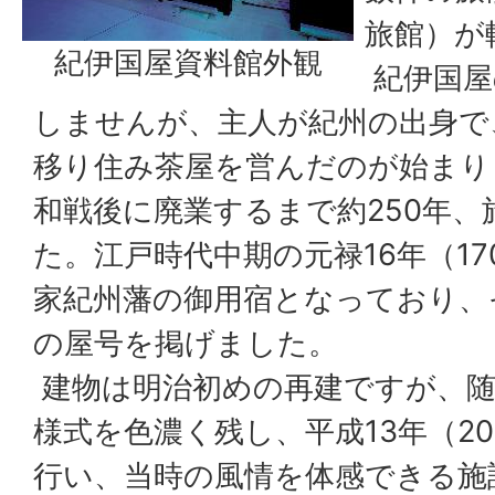
旅館）が
紀伊国屋資料館外観
紀伊国屋
しませんが、主人が紀州の出身で
移り住み茶屋を営んだのが始まり
和戦後に廃業するまで約250年、
た。江戸時代中期の元禄16年（17
家紀州藩の御用宿となっており、
の屋号を掲げました。
建物は明治初めの再建ですが、随
様式を色濃く残し、平成13年（20
行い、当時の風情を体感できる施