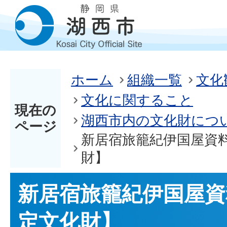
ホーム
組織一覧
文化
文化に関すること
現在の
湖西市内の文化財につ
ページ
新居宿旅籠紀伊国屋資
財】
新居宿旅籠紀伊国屋資
定文化財】