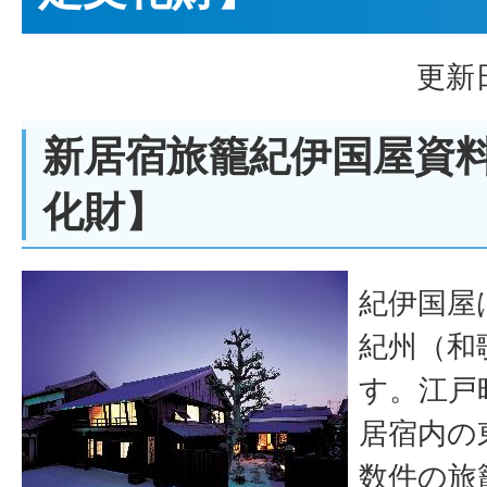
更新日
新居宿旅籠紀伊国屋資
化財】
紀伊国屋
紀州（和
す。江戸
居宿内の
数件の旅