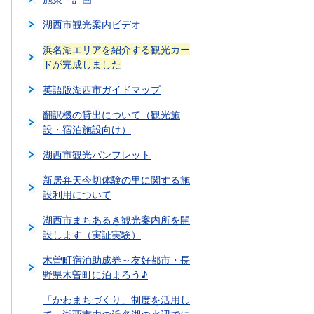
湖西市観光案内ビデオ
浜名湖エリアを紹介する観光カー
ドが完成しました
英語版湖西市ガイドマップ
翻訳機の貸出について（観光施
設・宿泊施設向け）
湖西市観光パンフレット
新居弁天今切体験の里に関する施
設利用について
湖西市まちあるき観光案内所を開
設します（実証実験）
木曽町宿泊助成券～友好都市・長
野県木曽町に泊まろう♪
「かわまちづくり」制度を活用し