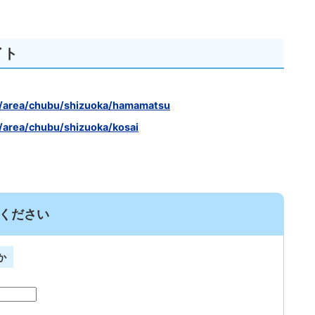
イト
jp/area/chubu/shizuoka/hamamatsu
jp/area/chubu/shizuoka/kosai
ください
か