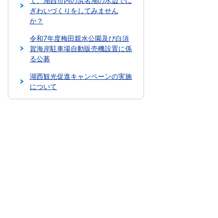
て、湖西市内の浜名湖の水辺でに
ぎわいづくりをしてみません
か？
令和7年度梅田親水公園及び白須
賀海岸駐車場自動販売機設置に係
る公募
湖西観光促進キャンペーンの実施
について