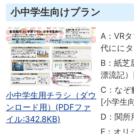
小中学生向けプラン
A：VR
代ににタ
B：紙芝
漂流記）
C：なぞ
小中学生用チラシ（ダウ
[小学生向
ンロード用）(PDFファ
D：関所
イル:342.8KB)
E：オリ