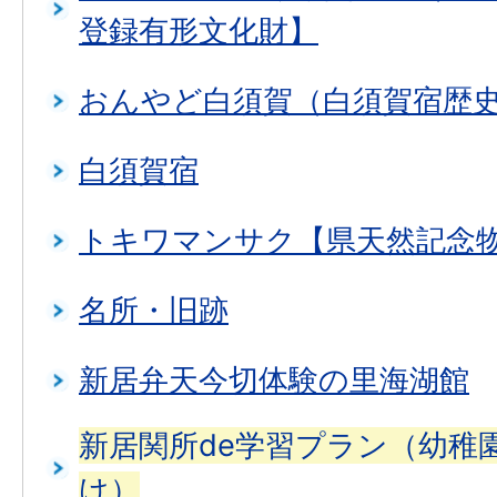
登録有形文化財】
おんやど白須賀（白須賀宿歴
白須賀宿
トキワマンサク【県天然記念
名所・旧跡
新居弁天今切体験の里海湖館
新居関所de学習プラン（幼稚
け）