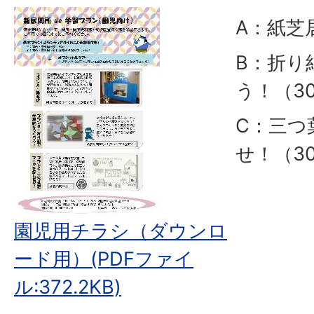
A：紙芝
B：折り
う！（3
C：三つ
せ！（3
園児用チラシ（ダウンロ
ード用）(PDFファイ
ル:372.2KB)