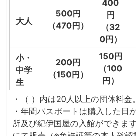
400
500円
円
大人
（470円）
（32
0円）
150円
小・
200円
（100
中学
（150円）
円）
生
・（ ）内は20人以上の団体料金
・年間パスポートは購入した日か
所及び紀伊国屋の入館ができま
にて販売（※免許証等の本人確認