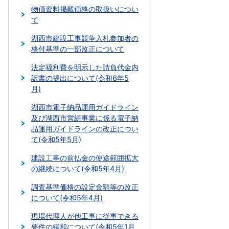
物価資料掲載価格の取扱いについ
て
湖西市建設工事競争入札参加者の
格付基準の一部改正について
法定福利費を明示した請負代金内
訳書の提出について(令和6年5
月)
湖西市電子納品運用ガイドライン
及び湖西市営繕事業に係る電子納
品運用ガイドラインの改正につい
て(令和5年5月)
建設工事の前払金の使途範囲拡大
の継続について(令和5年4月)
調査基準価格の設定金額等の改正
について(令和5年4月)
現場代理人が他工事に従事できる
要件の緩和について(令和5年1月