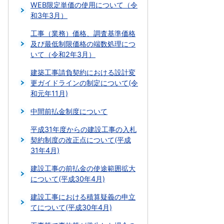
WEB限定単価の使用について（令
和3年3月）
工事（業務）価格、調査基準価格
及び最低制限価格の端数処理につ
いて（令和2年3月）
建築工事請負契約における設計変
更ガイドラインの制定について(令
和元年11月)
中間前払金制度について
平成31年度からの建設工事の入札
契約制度の改正点について(平成
31年4月)
建設工事の前払金の使途範囲拡大
について(平成30年4月)
建設工事における積算疑義の申立
てについて(平成30年4月)