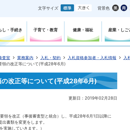
文字サイズ
背景色
らし・手続き
子育て・教育
健康・福祉
産業・しご
検査室
業務案内
入札・契約
入札資格参加者・入札情報
入
領の改正等について(平成28年6月)
の改正等について(平成28年6月)
更新日：2019年02月28日
札要領を改正（事後審査型と統合）し、平成28年6月1日以降に
提出書類を変更をします。
を実施していきます。）