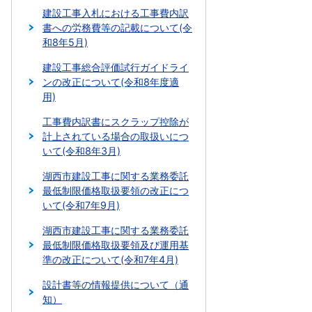
建設工事入札における工事費内訳
書への労務費等の記載について(令
和8年5月)
建設工事総合評価試行ガイドライ
ンの改正について(令和8年度適
用)
工事費内訳書にスクラップ控除が
計上されている場合の取扱いにつ
いて(令和8年3月)
湖西市建設工事に関する業務委託
最低制限価格取扱要領の改正につ
いて(令和7年9月)
湖西市建設工事に関する業務委託
最低制限価格取扱要領及び運用基
準の改正について(令和7年4月)
設計書等の情報提供について（通
知）