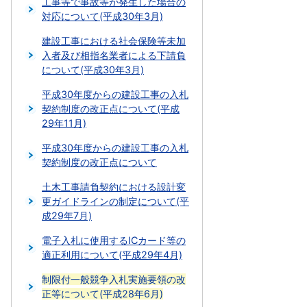
工事等で事故等が発生した場合の
対応について(平成30年3月)
建設工事における社会保険等未加
入者及び相指名業者による下請負
について(平成30年3月)
平成30年度からの建設工事の入札
契約制度の改正点について(平成
29年11月)
平成30年度からの建設工事の入札
契約制度の改正点について
土木工事請負契約における設計変
更ガイドラインの制定について(平
成29年7月)
電子入札に使用するICカード等の
適正利用について(平成29年4月)
制限付一般競争入札実施要領の改
正等について(平成28年6月)