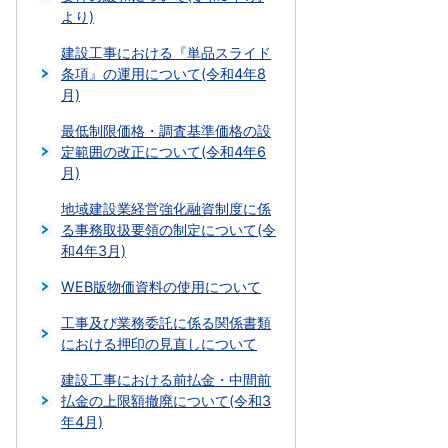
より)
建設工事における『単品スライド
条項』の運用について(令和4年8
月)
最低制限価格・調査基準価格の設
定範囲の改正について(令和4年6
月)
地域建設業経営強化融資制度に係
る事務取扱要領の制定について(令
和4年3月)
WEB版物価資料の使用について
工事及び業務委託に係る関係書類
における押印の見直しについて
建設工事における前払金・中間前
払金の上限額撤廃について(令和3
年4月)