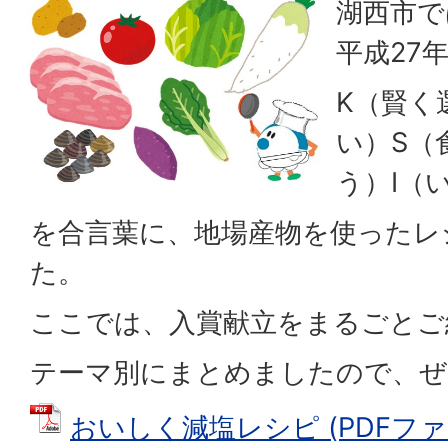
湖西市で
平成27
K（賢く
い）S（
う）I（
を合言葉に、地場産物を使ったレ
た。
ここでは、入賞献立をまるごとご
テーマ別にまとめましたので、ぜ
おいしく減塩レシピ (PDFファイル