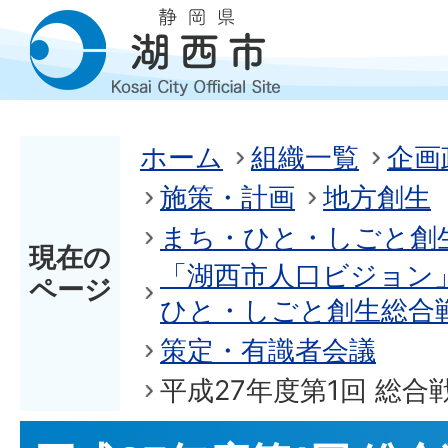
ホーム
組織一覧
企画
施策・計画
地方創生
まち・ひと・しごと創
現在の
「湖西市人口ビジョン
ページ
ひと・しごと創生総合
策定・有識者会議
平成27年度第1回 総