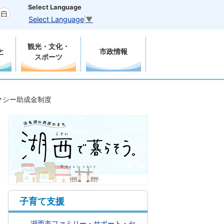
Select Language
Select Language
▼
観光・文化・
と
市政情報
スポーツ
クシー助成金制度
子育て支援
湖西市ファミリー・サポート・セ