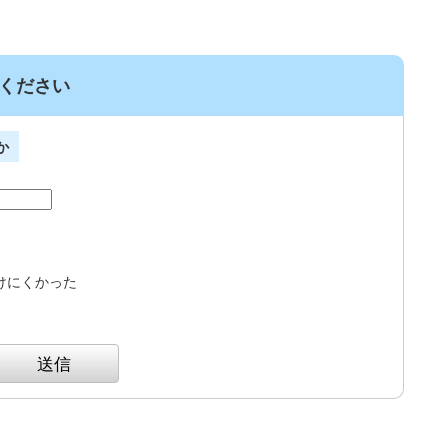
ください
か
けにくかった