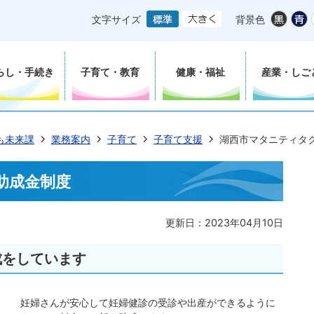
文字サイズ
背景色
らし・手続き
子育て・教育
健康・福祉
産業・しご
も未来課
業務案内
子育て
子育て支援
湖西市マタニティタ
助成金制度
更新日：2023年04月10日
成をしています
妊婦さんが安心して妊婦健診の受診や出産ができるように