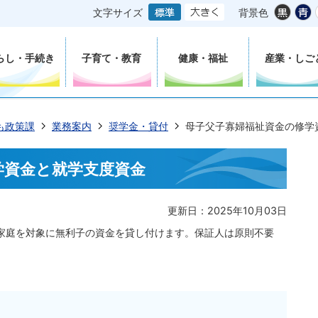
文字サイズ
背景色
らし・手続き
子育て・教育
健康・福祉
産業・しご
も政策課
業務案内
奨学金・貸付
母子父子寡婦福祉資金の修学
学資金と就学支度資金
更新日：2025年10月03日
家庭を対象に無利子の資金を貸し付けます。保証人は原則不要