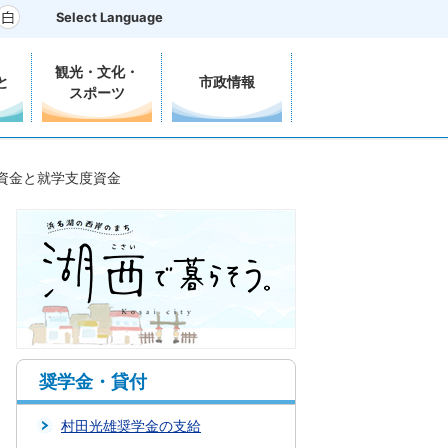
Select Language
観光・文化・
と
市政情報
スポーツ
資金と就学支度資金
奨学金・貸付
村田光雄奨学金の支給