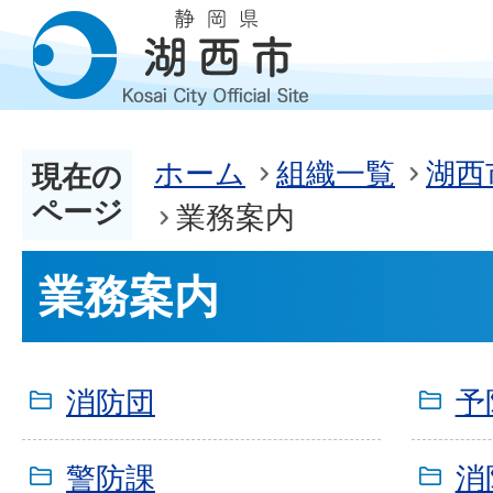
ホーム
組織一覧
湖西
現在の
ページ
業務案内
業務案内
消防団
予
警防課
消