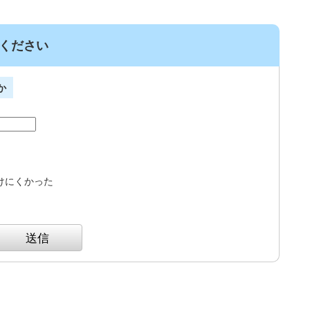
ください
か
けにくかった