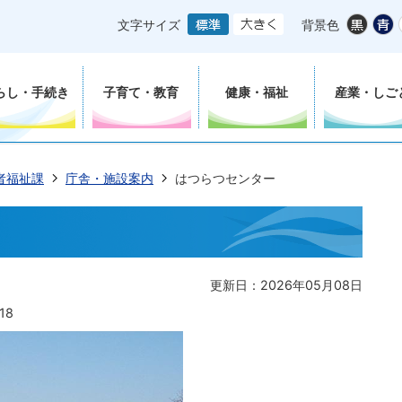
文字サイズ
背景色
らし・手続き
子育て・教育
健康・福祉
産業・しご
者福祉課
庁舎・施設案内
はつらつセンター
更新日：2026年05月08日
18