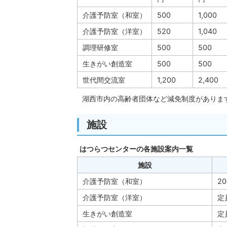
介護予防室（和室）
500
1,000
介護予防室（洋室）
520
1,040
調理研修室
500
500
生きがい創造室
500
500
世代間交流室
1,200
2,400
湖西市内の高齢者団体など減免制度がありま
施設
はつらつセンターの各施設案内一覧
施設
介護予防室（和室）
2
介護予防室（洋室）
定
生きがい創造室
定