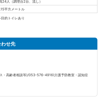
員24人（調理台2台、流し）
9.15平方メートル
多目的トイレあり
合わせ先
ビス・高齢者相談等)/053-576-4916(介護予防教室・認知症