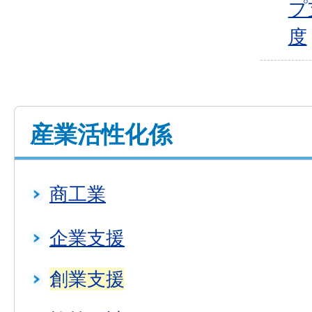
プ
度
産業活性化係
商工業
企業支援
創業支援