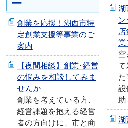
ー
湖
ン
創業を応援！湖西市特
店
定創業支援等事業のご
業
案内
空
【夜間相談】創業･経営
て
の悩みを相談してみま
た
せんか
設
創業を考えている方、
助
経営課題を抱える経営
湖
者の方向けに、市と商