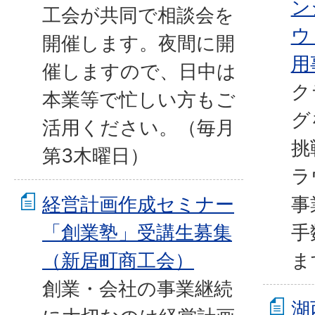
ン
工会が共同で相談会を
ウ
開催します。夜間に開
用
催しますので、日中は
ク
本業等で忙しい方もご
グ
活用ください。（毎月
挑
第3木曜日）
ラ
経営計画作成セミナー
事
「創業塾」受講生募集
手
（新居町商工会）
ま
創業・会社の事業継続
湖