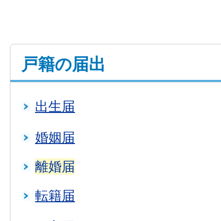
戸籍の届出
出生届
婚姻届
離婚届
転籍届