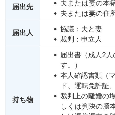
夫または妻の本
届出先
夫または妻の住
協議：夫と妻
届出人
裁判：申立人
届出書（成人2人
す。）
本人確認書類（
ド、運転免許証
裁判上の離婚の
持ち物
しくは判決の謄