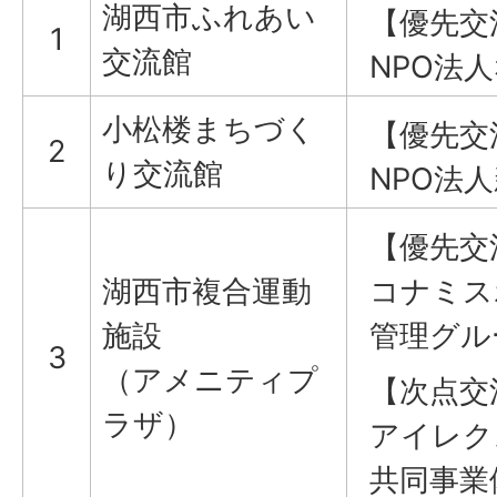
湖西市ふれあい
【優先交
1
交流館
NPO法
小松楼まちづく
【優先交
2
り交流館
NPO法
【優先交
湖西市複合運動
コナミス
施設
管理グル
3
（アメニティプ
【次点交
ラザ）
アイレク
共同事業