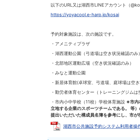
以下のURL又は湖西市LINEアカウント（@k
https://yoyacool.e-harp.jp/kosai
予約対象施設は、次の施設です。
・アメニティプラザ
・湖西運動公園（弓道場は空き状況確認のみ
・北部地区運動広場（空き状況確認のみ）
・みなと運動公園
・新居体育館(卓球室、弓道場、庭球場は空
・勤労者体育センター（トレーニングジムは
・市内小中学校（11校）学校体育施設
※市内
立地する企業のスポーツチームである。 等
提出いただいた構成員名簿を参考にし、市が
湖西市公共施設予約システム利用者操作説明書