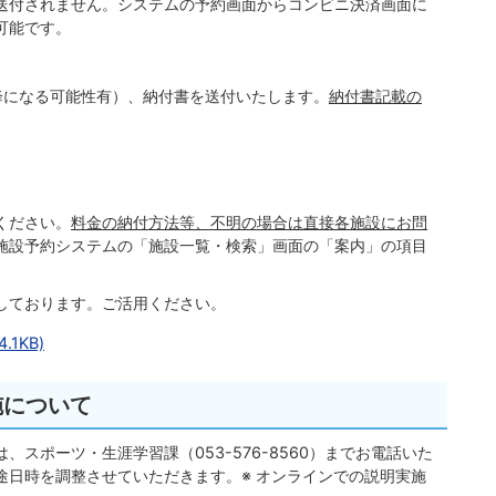
送付されません。システムの予約画面からコンビニ決済画面に
可能です。
。
降になる可能性有）、納付書を送付いたします。
納付書記載の
ください。
料金の納付方法等、不明の場合は直接各施設にお問
施設予約システムの「施設一覧・検索」画面の「案内」の項目
しております。ご活用ください。
1KB)
施について
スポーツ・生涯学習課（053-576-8560）までお電話いた
途日時を調整させていただきます。※ オンラインでの説明実施