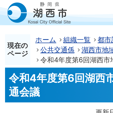
ホーム
組織一覧
都市
現在の
公共交通係
湖西市地
ページ
令和4年度第6回湖西市
令和4年度第6回湖西
通会議
更新日