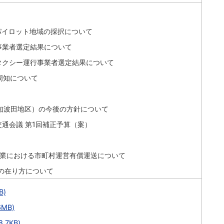
業パイロット地域の採択について
事業者選定結果について
タクシー運行事業者選定結果について
周知について
知波田地区）の今後の方針について
交通会議 第1回補正予算（案）
S事業における市町村運営有償運送について
の在り方について
B)
MB)
7KB)