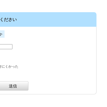
ください
か
けにくかった