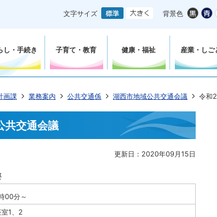
文字サイズ
背景色
らし・手続き
子育て・教育
健康・福祉
産業・しご
計画課
業務案内
公共交通係
湖西市地域公共交通会議
令和
公共交通会議
更新日：2020年09月15日
要
時00分～
室1、2