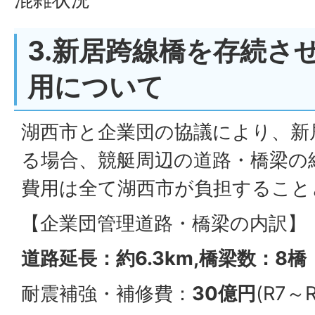
3.新居跨線橋を存続さ
用について
湖西市と企業団の協議により、新
る場合、競艇周辺の道路・橋梁の
費用は全て湖西市が負担すること
【企業団管理道路・橋梁の内訳】
道路延長：約6.3km,橋梁数：8橋
耐震補強・補修費：
30億円
(R7～R