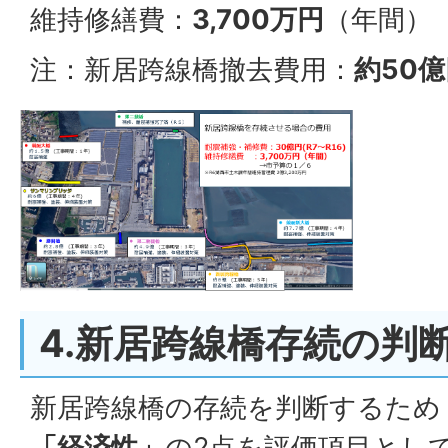
維持修繕費：
3,700万円
（年間）
注：新居跨線橋撤去費用：
約50
4.新居跨線橋存続の判
新居跨線橋の存続を判断するため
「経済性」
の2点を評価項目とし