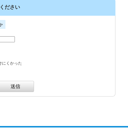
ください
か
けにくかった