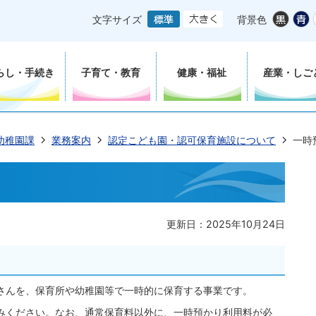
文字サイズ
背景色
らし・手続き
子育て・教育
健康・福祉
産業・しご
幼稚園課
業務案内
認定こども園・認可保育施設について
一時
更新日：2025年10月24日
さんを、保育所や幼稚園等で一時的に保育する事業です。
みください。なお、通常保育料以外に、一時預かり利用料が必